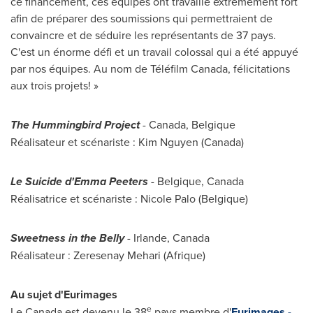
ce financement, ces équipes ont travaillé extrêmement fort
afin de préparer des soumissions qui permettraient de
convaincre et de séduire les représentants de 37 pays.
C'est un énorme défi et un travail colossal qui a été appuyé
par nos équipes. Au nom de Téléfilm Canada, félicitations
aux trois projets! »
The Hummingbird Project
- Canada, Belgique
Réalisateur et scénariste :
Kim Nguyen
(Canada)
Le Suicide d'Emma Peeters
- Belgique, Canada
Réalisatrice et scénariste :
Nicole Palo
(Belgique)
Sweetness in the Belly
-
Irlande, Canada
Réalisateur : Zeresenay Mehari (Afrique)
Au sujet d'Eurimages
e
Le Canada
est devenu le 38
pays membre d'
Eurimages -