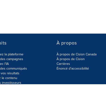
its
À propos
z la plateforme
À propos de Cision Canada
r des campagnes
À propos de Cision
ec l'IA
Carrières
r des communiqués
Énoncé d'accessibilité
vos résultats
z le contenu
s investisseurs