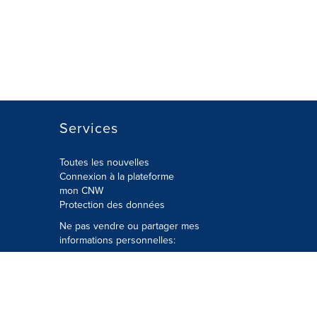
Services
Toutes les nouvelles
Connexion à la plateforme
mon CNW
Protection des données
Ne pas vendre ou partager mes
informations personnelles:
Soumettre à
Privacy@cision.com
Appelez gratuitement notre
département de la protection de la vie
privée: 877-297-8921