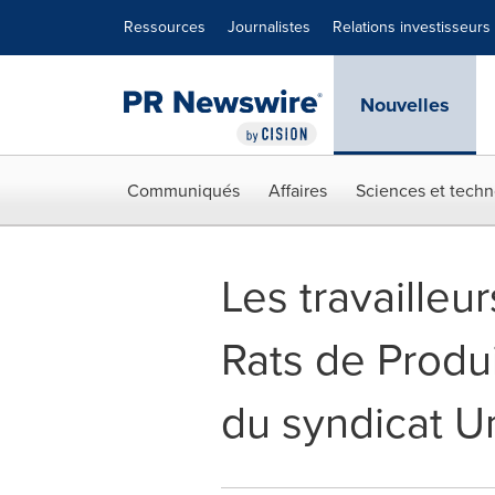
Déclaration d'accessibilité
Sauter la navigation
Ressources
Journalistes
Relations investisseurs
Nouvelles
Communiqués
Affaires
Sciences et techn
Les travailleur
Rats de Produi
du syndicat Un