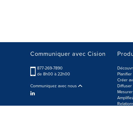
Communiquer avec Cision
Produ
877-269-7890
Découvre
de 8h00 à 22h00
Planifie
Créer av
Communiquez avec nous
Diffuse
Mesurer 
Amplifie
Relation