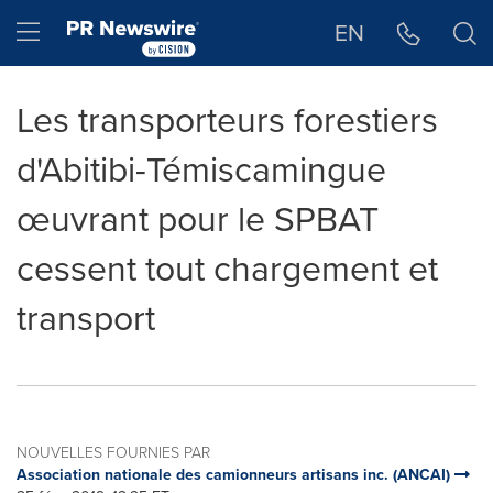
Déclaration d'accessibilité
Sauter la navigation
Hamburger menu
EN
Les transporteurs forestiers
d'Abitibi-Témiscamingue
œuvrant pour le SPBAT
cessent tout chargement et
transport
NOUVELLES FOURNIES PAR
Association nationale des camionneurs artisans inc. (ANCAI)