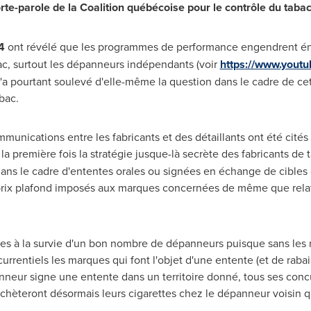
rte-parole de la Coalition québécoise pour le contrôle du taba
4
ont révélé que les programmes de performance engendrent
bac, surtout les dépanneurs indépendants (voir
https://www.yout
'a pourtant soulevé d'elle-même la question dans le cadre de cett
bac.
mmunications entre les fabricants et des détaillants ont été cité
la première fois la stratégie jusque-là secrète des fabricants de ta
 dans le cadre d'ententes orales ou signées en échange de cible
prix plafond imposés aux marques concernées de même que relat
es à la survie d'un bon nombre de dépanneurs puisque sans les 
urrentiels les marques qui font l'objet d'une entente (et de raba
nneur signe une entente dans un territoire donné, tous ses concur
achèteront désormais leurs cigarettes chez le dépanneur voisin q