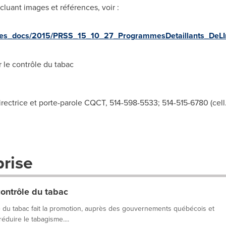
luant images et références, voir :
ues_docs/2015/PRSS_15_10_27_ProgrammesDetaillants_DeLIn
le contrôle du tabac
ectrice et porte-parole CQCT, 514-598-5533; 514-515-6780 (cell.
prise
contrôle du tabac
e du tabac fait la promotion, auprès des gouvernements québécois et
éduire le tabagisme....