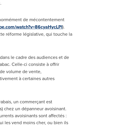
c
.
 énormément de mécontentement
ube.com/watch?v=86cyaHycLPI
).
e réforme législative, qui touche la
s dans le cadre des audiences et de
bac. Celle-ci consiste à offrir
s de volume de vente,
ivement à certaines autres
rabais, un commerçant est
is) chez un dépanneur avoisinant.
rents avoisinants sont affectés :
ui les vend moins cher, ou bien ils