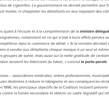
lus de cigarettes. Le gouvernement ne devrait permettre aux fa
it mortel, ni d'exploiter les détaillants en leur imposant des cib
es quant à l'écoute et à la compréhension de la
ministre délégu
programmes, notamment en ce qui a trait à leurs effets pervers sur
compétition dans le commerce de détail.
« Si la ministre décidait
ttiers à vendre aux détaillants chaque marque à un seul et même
s groupes de santé, mais aussi sur la nette gratitude de centai
iative seraient les fabricants du tabac, »
conclut
la porte-parole
.
ses -- associations médicales, ordres professionnels, municipal
sures destinées à réduire le tabagisme et ses conséquences récl
 1996, les principaux objectifs de la Coalition incluent prévenir l
contre la fumée secondaire et obtenir un cadre législatif qui ref