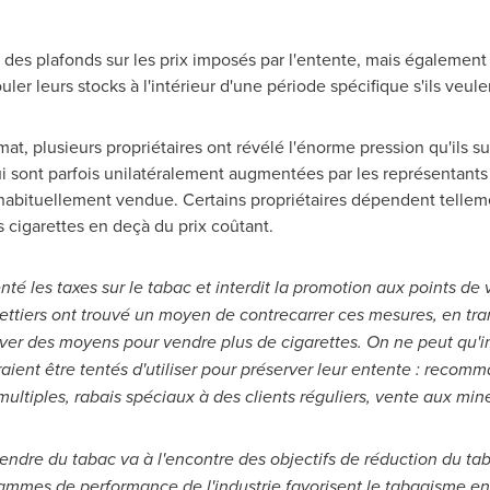
des plafonds sur les prix imposés par l'entente, mais également d
ler leurs stocks à l'intérieur d'une période spécifique s'ils veule
mat, plusieurs propriétaires ont révélé l'énorme pression qu'ils su
i sont parfois unilatéralement augmentées par les représentants 
habituellement vendue. Certains propriétaires dépendent telleme
es cigarettes en deçà du prix coûtant.
té les taxes sur le tabac et interdit la promotion aux points de
ettiers ont trouvé un moyen de contrecarrer ces mesures, en tran
uver des moyens pour vendre plus de cigarettes. On ne peut qu
ent être tentés d'utiliser pour préserver leur entente : recom
ultiples, rabais spéciaux à des clients réguliers, vente aux min
 à vendre du tabac va à l'encontre des objectifs de réduction du ta
mmes de performance de l'industrie favorisent le tabagisme en 