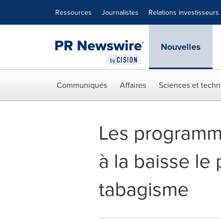
Déclaration d'accessibilité
Sauter la navigation
Ressources
Journalistes
Relations investisseurs
Nouvelles
Communiqués
Affaires
Sciences et techn
Les programme
à la baisse le 
tabagisme