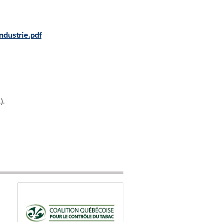
dustrie.pdf
).