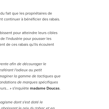
u fait que les propriétaires de
nt continuer à bénéficier des rabais.
bissent pour atteindre leurs cibles
de l'industrie pour pousser les
nt de ces rabais qu'ils écoulent
 vente afin de décourager le
sférant l'odieux au petit
'imaginer la gamme de tactiques que
mandations de marques spécifiques
eurs… »
s'inquiète
madame Doucas
.
bagisme dont s'est doté le
abaissant le prix du tabac et en