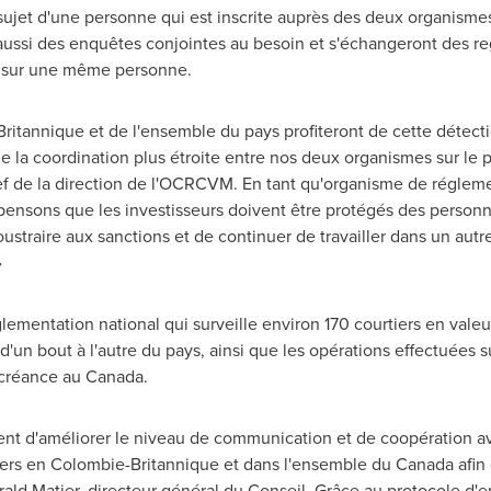
ujet d'une personne qui est inscrite auprès des deux organismes
ssi des enquêtes conjointes au besoin et s'échangeront des reg
te sur une même personne.
Britannique et de l'ensemble du pays profiteront de cette détect
de la coordination plus étroite entre nos deux organismes sur le 
ef de la direction de l'OCRCVM. En tant qu'organisme de réglemen
 pensons que les investisseurs doivent être protégés des personne
soustraire aux sanctions et de continuer de travailler dans un autr
»
entation national qui surveille environ 170 courtiers en valeur
'un bout à l'autre du pays, ainsi que les opérations effectuées s
 créance au
Canada
.
ment d'améliorer le niveau de communication et de coopération a
iers en Colombie-Britannique et dans l'ensemble du
Canada
afin
ald Matier
, directeur général du Conseil. Grâce au protocole d