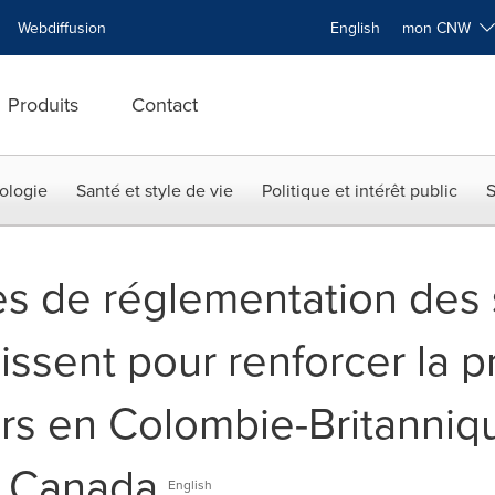
Webdiffusion
English
mon CNW
Produits
Contact
ologie
Santé et style de vie
Politique et intérêt public
S
s de réglementation des 
nissent pour renforcer la 
s en Colombie-Britanniqu
u Canada
English