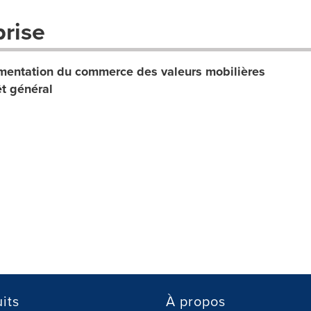
prise
entation du commerce des valeurs mobilières
t général
its
À propos