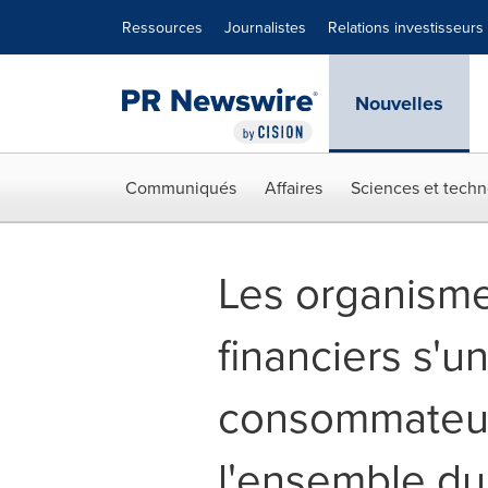
Déclaration d'accessibilité
Sauter la navigation
Ressources
Journalistes
Relations investisseurs
Nouvelles
Communiqués
Affaires
Sciences et techn
Les organisme
financiers s'u
consommateur
l'ensemble d