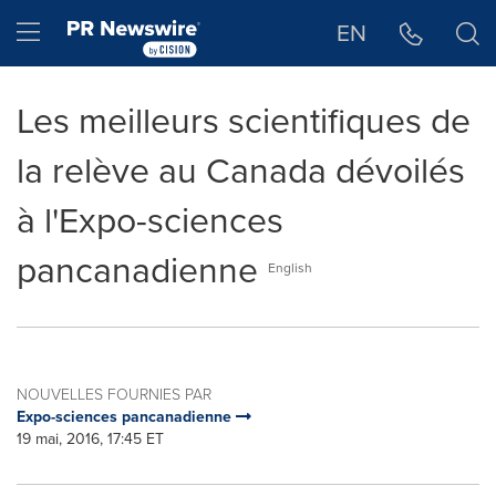
Déclaration d'accessibilité
Sauter la navigation
Hamburger menu
EN
Les meilleurs scientifiques de
la relève au Canada dévoilés
à l'Expo-sciences
pancanadienne
English
NOUVELLES FOURNIES PAR
Expo-sciences pancanadienne
19 mai, 2016, 17:45 ET