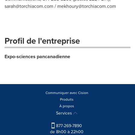
sarah@torchiacom.com
/
mekhoury@torchiacom.com
Profil de l'entreprise
Expo-sciences pancanadienne
Communiquer avec Cision
Produits
À propos
Services
877-269-7890
de 8h00 à 22h00