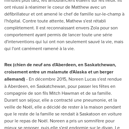
minutes plus tard, les ambulanciers étaient sur les lieux. Ils
ont réussi à réanimer le coeur de Matthew avec un
défibrillateur et ont amené le chef de famille sur-le-champ à
l'hôpital. Contre toute attente, Mathew s'est rétabli
complètement. Il est reconnaissant envers Zola pour son
comportement ayant permis de lancer toute une série
d'interventions qui lui ont non seulement sauvé la vie, mais
qui l'ont carrément ramené à la vie.
Rex (chien de neuf ans d'
Aberdeen
, en
Saskatchewan
,
croisement entre un malamute d'
Alaska
et un berger
allemand)
- En décembre 2015, Noreen Lucas s'est rendue
à
Aberdeen
, en
Saskatchewan
, pour passer les fêtes en
compagnie de son fils Mitch Hawman et de sa famille.
Durant son séjour, elle a contracté une pneumonie, et la
veille de Noël, elle a décidé de rester à la maison pendant
que le reste de la famille se rendait à
Saskatoon
en voiture
pour le repas de Noël. Noreen a pris un somnifère pour
mieux se reposer, puis elle s'est endormie sur le divan. Le