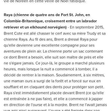
vie de Noreen en cette veille de Noël fatidique.
Raya (chienne de quatre ans de Fort St. John, en
Colombie-Britannique, croisement entre un labrador
retriever et un elkhound norvégien)
- En septembre 2015,
Brent Cote est allé chasser le cerf avec sa mère Trudy et sa
chienne Raya. Au fil des ans, Brent a dressé Raya pour
qu'elle devienne une excellente compagne pour ses
aventures de plein air. La chienne porte un sac contenant
ce dont Brent a besoin, elle suit son maître de près et elle
ne s'égare jamais. Ce jour-là, le groupe a marché plusieurs
heures, mais lorsque la nuit a commencé à tomber, il a
décidé de rentrer à la maison. Soudainement, à six mètres,
une maman ours a surgi de la forêt et a foncé sur eux en
soufflant et en claquant des dents pour protéger son petit.
Raya s'est immédiatement placée devant Brent (ce qu'elle
est entraînée à ne pas faire), et elle a commencé à japper
en direction de l'ourse et à la mordre. Brent ne l'avait jamais
vue agir ainsi auparavant. L'ourse a été freinée dans son