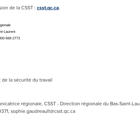
sion de la CSST :
csst.qc.ca
.
gionale
nt-Laurent
-800-668-2773
e la sécurité du travail
catrice régionale, CSST - Direction régionale du Bas-Saint-Laure
0371,
sophie.gaudreault@csst.qc.ca