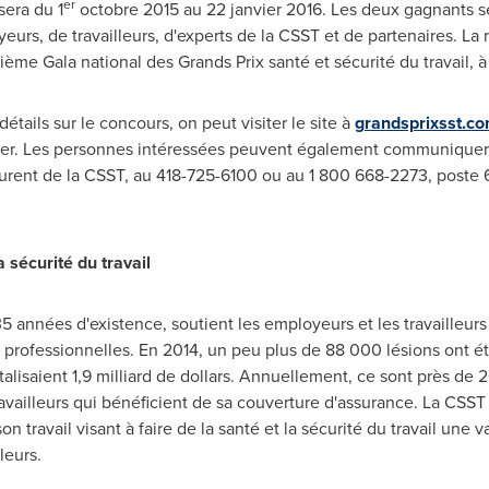
er
sera du 1
octobre 2015 au 22 janvier 2016. Les deux gagnants ser
rs, de travailleurs, d'experts de la CSST et de partenaires. La r
ième Gala national des Grands Prix santé et sécurité du travail, 
détails sur le concours, on peut visiter le site à
grandsprixsst.c
rnier. Les personnes intéressées peuvent également communique
aurent de la CSST, au 418-725-6100 ou au 1 800 668-2273, poste 
 sécurité du travail
5 années d'existence, soutient les employeurs et les travailleu
s professionnelles. En 2014, un peu plus de 88 000 lésions ont ét
talisaient 1,9 milliard de dollars. Annuellement, ce sont près de
ravailleurs qui bénéficient de sa couverture d'assurance. La CSST 
 travail visant à faire de la santé et la sécurité du travail une v
leurs.