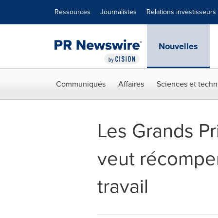
Déclaration d'accessibilité
Sauter la navigation
Ressources
Journalistes
Relations investisseurs
Nouvelles
Communiqués
Affaires
Sciences et techn
Les Grands Pri
veut récompen
travail