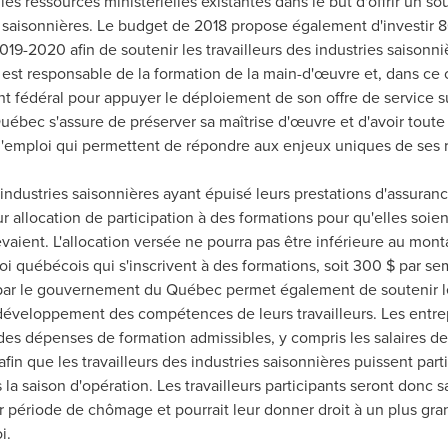
les ressources ministérielles existantes dans le but d'offrir un s
s saisonnières. Le budget de 2018 propose également d'investir 8
019-2020 afin de soutenir les travailleurs des industries saisonni
t responsable de la formation de la main-d'œuvre et, dans ce c
t fédéral pour appuyer le déploiement de son offre de service su
ébec s'assure de préserver sa maîtrise d'œuvre et d'avoir toute la
'emploi qui permettent de répondre aux enjeux uniques de ses ré
s industries saisonnières ayant épuisé leurs prestations d'assuran
ur allocation de participation à des formations pour qu'elles soien
evaient. L'allocation versée ne pourra pas être inférieure au mon
oi québécois qui s'inscrivent à des formations, soit 300 $ par se
 par le gouvernement du Québec permet également de soutenir les
 développement des compétences de leurs travailleurs. Les entre
s dépenses de formation admissibles, y compris les salaires de
fin que les travailleurs des industries saisonnières puissent part
 la saison d'opération. Les travailleurs participants seront donc
eur période de chômage et pourrait leur donner droit à un plus 
i.