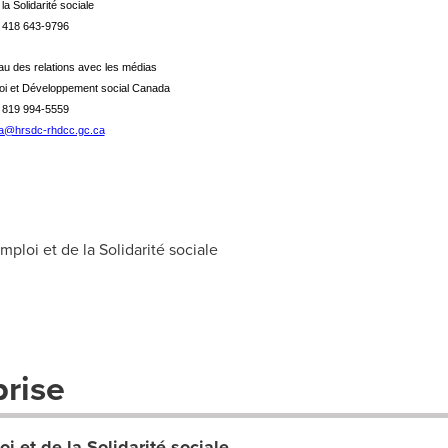
 la Solidarité sociale
: 418 643-9796
u des relations avec les médias
oi et Développement social Canada
: 819 994-5559
a@hrsdc-rhdcc.gc.ca
ploi et de la Solidarité sociale
prise
oi et de la Solidarité sociale