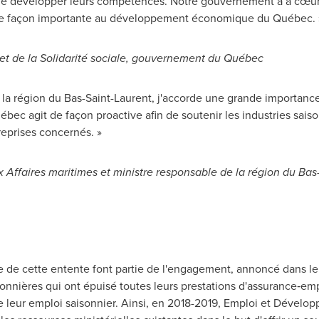
 de développer leurs compétences. Notre gouvernement a à cœur 
t de façon importante au développement économique du Québec. 
i et de la Solidarité sociale, gouvernement du Québec
 la région du Bas-Saint-Laurent, j'accorde une grande importance
ec agit de façon proactive afin de soutenir les industries saison
reprises concernés. »
 Affaires maritimes et ministre responsable de la région du Ba
e de cette entente font partie de l'engagement, annoncé dans le 
isonnières qui ont épuisé toutes leurs prestations d'assurance‑em
e leur emploi saisonnier. Ainsi, en 2018-2019, Emploi et Dévelo