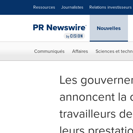
Déclaration d'accessibilité
Sauter la navigation
Ressources
Journalistes
Relations investisseurs
Nouvelles
Communiqués
Affaires
Sciences et techn
Les gouverne
annoncent la 
travailleurs d
leurs prestat