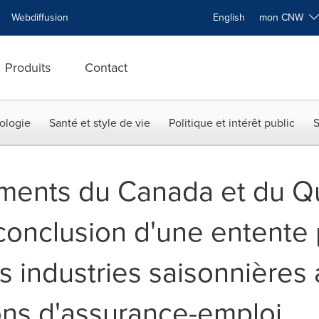
Webdiffusion
English
mon CNW
Produits
Contact
ologie
Santé et style de vie
Politique et intérêt public
S
ments du Canada et du 
conclusion d'une entente 
es industries saisonnières
ions d'assurance-emploi