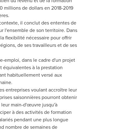
outien du revenu et de la formation
0 millions de dollars en 2018-
2019
ères.
ontexte, il conclut des ententes de
r l'ensemble de son territoire. Dans
 flexibilité nécessaire pour offrir
gions, de ses travailleurs et de ses
ce-emploi, dans le cadre d'un projet
t équivalentes à la prestation
tant habituellement versé aux
maine.
 entreprises voulant accroître leur
prises saisonnières pourront obtenir
 leur main-d'œuvre jusqu'à
iciper à des activités de formation
 salariés pendant une plus longue
grand nombre de semaines de