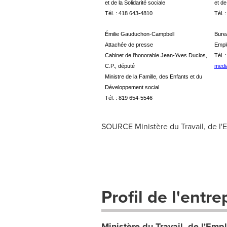
et de la Solidarité sociale
et de
Tél. : 418 643-4810
Tél. 
Émilie Gauduchon-Campbell
Burea
Attachée de presse
Empl
Cabinet de l'honorable Jean-Yves Duclos,
Tél. 
C.P., député
medi
Ministre de la Famille, des Enfants et du
Développement social
Tél. : 819 654-5546
SOURCE Ministère du Travail, de l'Em
Profil de l'entre
Ministère du Travail, de l'Empl