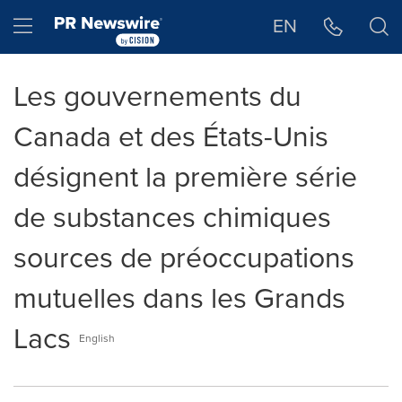
Déclaration d'accessibilité
Sauter la navigation
Hamburger menu
EN
Les gouvernements du
Canada et des États-Unis
désignent la première série
de substances chimiques
sources de préoccupations
mutuelles dans les Grands
Lacs
English