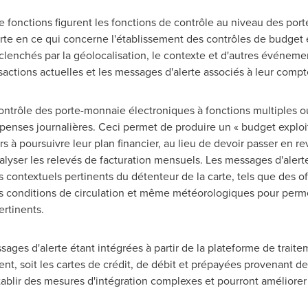
e fonctions figurent les fonctions de contrôle au niveau des por
rte en ce qui concerne l'établissement des contrôles de budget
clenchés par la géolocalisation, le contexte et d'autres événem
sactions actuelles et les messages d'alerte associés à leur compt
ontrôle des porte-monnaie électroniques à fonctions multiples ou
penses journalières. Ceci permet de produire un « budget exploita
 à poursuivre leur plan financier, au lieu de devoir passer en re
alyser les relevés de facturation mensuels. Les messages d'alert
ontextuels pertinents du détenteur de la carte, tels que des offr
es conditions de circulation et même météorologiques pour perm
rtinents.
sages d'alerte étant intégrées à partir de la plateforme de trait
ent, soit les cartes de crédit, de débit et prépayées provenant d
tablir des mesures d'intégration complexes et pourront améliorer