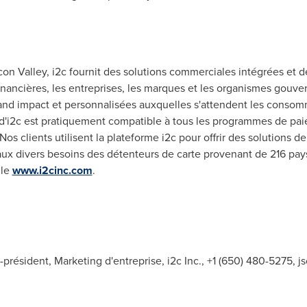
icon Valley, i2c fournit des solutions commerciales intégrées et 
s financières, les entreprises, les marques et les organismes go
and impact et personnalisées auxquelles s'attendent les consomm
'i2c est pratiquement compatible à tous les programmes de paie
Nos clients utilisent la plateforme i2c pour offrir des solutions d
x divers besoins des détenteurs de carte provenant de 216 pays 
 le
www.i2cinc.com
.
résident, Marketing d'entreprise, i2c Inc., +1 (650) 480-5275,
j