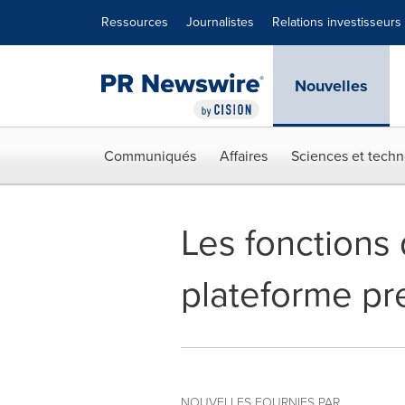
Déclaration d'accessibilité
Sauter la navigation
Ressources
Journalistes
Relations investisseurs
Nouvelles
Communiqués
Affaires
Sciences et techn
Les fonctions 
plateforme pr
NOUVELLES FOURNIES PAR