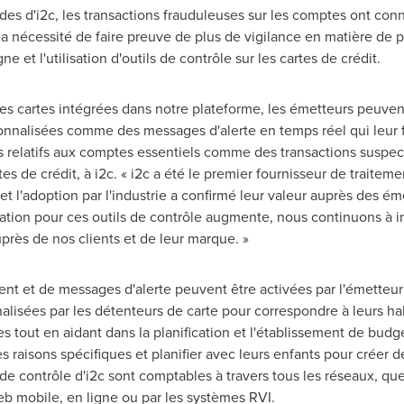
des d'i2c, les transactions frauduleuses sur les comptes ont co
a nécessité de faire preuve de plus de vigilance en matière de p
e et l'utilisation d'outils de contrôle sur les cartes de crédit.
es cartes intégrées dans notre plateforme, les émetteurs peuven
nalisées comme des messages d'alerte en temps réel qui leur f
relatifs aux comptes essentiels comme des transactions suspect
es de crédit, à i2c. « i2c a été le premier fournisseur de traiteme
 et l'adoption par l'industrie a confirmé leur valeur auprès des é
on pour ces outils de contrôle augmente, nous continuons à inn
près de nos clients et de leur marque. »
ent et de messages d'alerte peuvent être activées par l'émetteu
alisées par les détenteurs de carte pour correspondre à leurs h
des tout en aidant dans la planification et l'établissement de budg
 raisons spécifiques et planifier avec leurs enfants pour créer d
 de contrôle d'i2c sont comptables à travers tous les réseaux, qu
Web mobile, en ligne ou par les systèmes RVI.