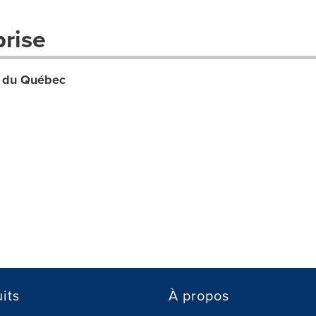
prise
n du Québec
its
À propos