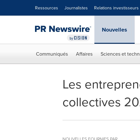
Déclaration d'accessibilité
Sauter la navigation
Ressources
Journalistes
Relations investisseurs
Nouvelles
Communiqués
Affaires
Sciences et techn
Les entreprene
collectives 2
NOUVELLES FOURNIES PAR