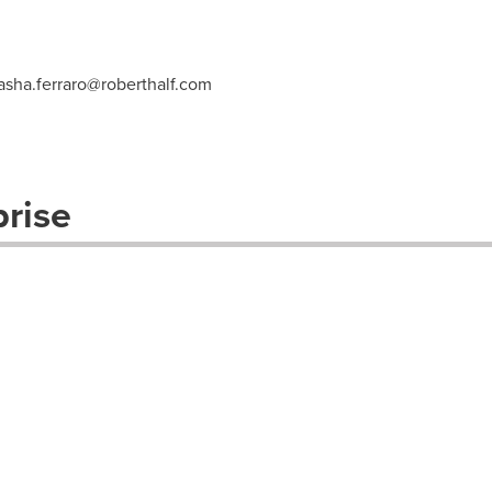
asha.ferraro@roberthalf.com
prise