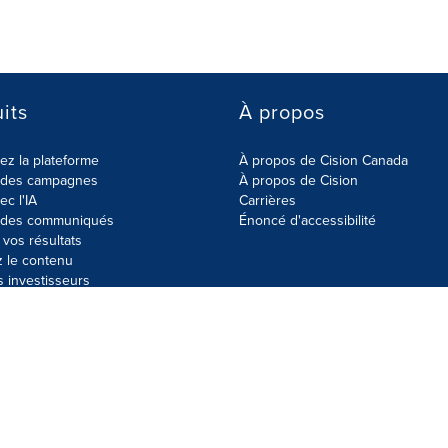
its
À propos
z la plateforme
À propos de Cision Canada
r des campagnes
À propos de Cision
ec l'IA
Carrières
r des communiqués
Énoncé d'accessibilité
vos résultats
z le contenu
s investisseurs
données
Plan du site
Paramètres de cookies
Énoncé d'accessibilit