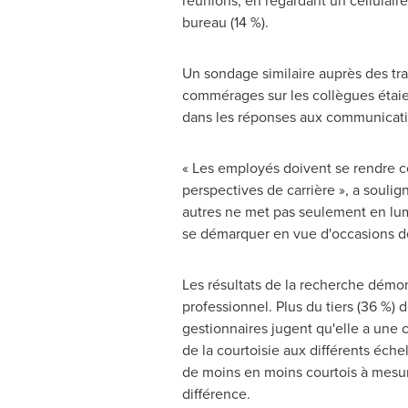
réunions, en regardant un cellulair
bureau (14 %).
Un sondage similaire auprès des trav
commérages sur les collègues étaient
dans les réponses aux communicatio
« Les employés doivent se rendre c
perspectives de carrière », a souli
autres ne met pas seulement en lumi
se démarquer en vue d'occasions de
Les résultats de la recherche démon
professionnel. Plus du tiers (36 %) 
gestionnaires jugent qu'elle a une 
de la courtoisie aux différents éche
de moins en moins courtois à mesur
différence.