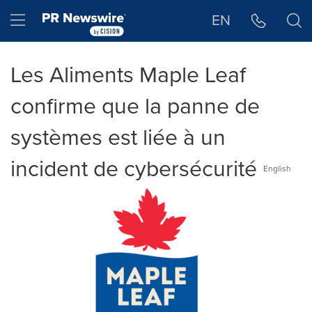
Déclaration d'accessibilité
Sauter la navigation
Hamburger menu
EN
Les Aliments Maple Leaf
confirme que la panne de
systèmes est liée à un
incident de cybersécurité
English