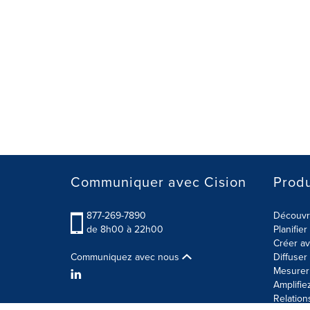
Communiquer avec Cision
Produ
877-269-7890
Découvre
de 8h00 à 22h00
Planifie
Créer av
Communiquez avec nous
Diffuse
Mesurer 
Amplifie
Relation