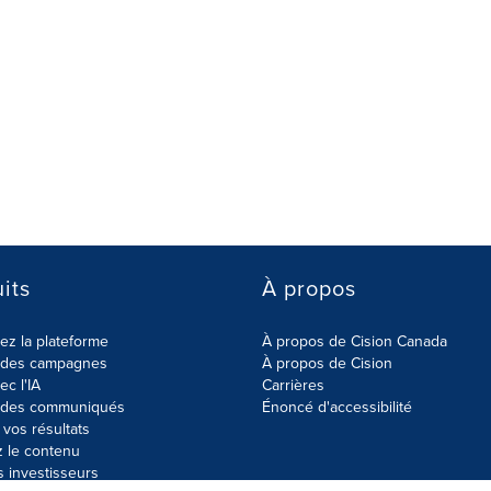
its
À propos
z la plateforme
À propos de Cision Canada
r des campagnes
À propos de Cision
ec l'IA
Carrières
r des communiqués
Énoncé d'accessibilité
vos résultats
z le contenu
s investisseurs