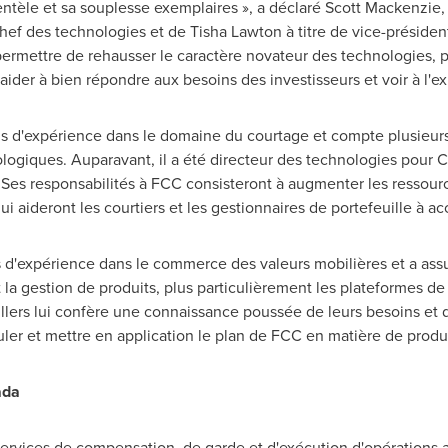
ientèle et sa souplesse exemplaires », a déclaré
Scott Mackenzie
,
chef des technologies et de
Tisha Lawton
à titre de vice-présiden
ermettre de rehausser le caractère novateur des technologies, p
 aider à bien répondre aux besoins des investisseurs et voir à l'ex
 d'expérience dans le domaine du courtage et compte plusieurs r
logiques. Auparavant, il a été directeur des technologies pour 
es responsabilités à FCC consisteront à augmenter les ressource
ui aideront les courtiers et les gestionnaires de portefeuille à acc
d'expérience dans le commerce des valeurs mobilières et a ass
la gestion de produits, plus particulièrement les plateformes de 
lers lui confère une connaissance poussée de leurs besoins et d
muler et mettre en application le plan de FCC en matière de produ
ada
services de compensation, de garde et d'exécution d'opérations a