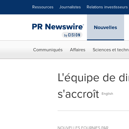
Déclaration d'accessibilité
Sauter la navigation
Ressources
Journalistes
Relations investisseurs
Nouvelles
Communiqués
Affaires
Sciences et techn
L'équipe de di
s'accroît
English
NOUVELLES FOURNIES PAR