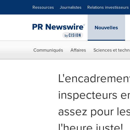
Déclaration d'accessibilité
Sauter la navigation
Ressources
Journalistes
Relations investisseurs
Nouvelles
Communiqués
Affaires
Sciences et techn
L'encadrement
inspecteurs en
assez pour les
l'heure juste!