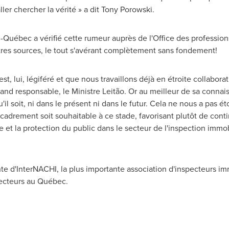
er chercher la vérité » a dit
Tony Porowski
.
Québec a vérifié cette rumeur auprès de l'Office des professio
res sources, le tout s'avérant complètement sans fondement!
t, lui, légiféré et que nous travaillons déjà en étroite collabora
and responsable, le Ministre Leitão. Or au meilleur de sa connaiss
l soit, ni dans le présent ni dans le futur. Cela ne nous a pas ét
cadrement soit souhaitable à ce stade, favorisant plutôt de cont
et la protection du public dans le secteur de l'inspection immobil
e d'InterNACHI, la plus importante association d'inspecteurs im
ecteurs au Québec.