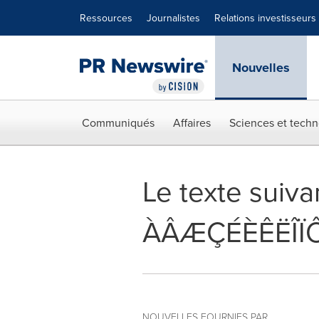
Déclaration d'accessibilité
Sauter la navigation
Ressources
Journalistes
Relations investisseurs
Nouvelles
Communiqués
Affaires
Sciences et techn
Le texte suiva
ÀÂÆÇÉÈÊËÎÏ
NOUVELLES FOURNIES PAR