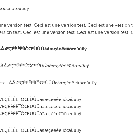
éèêëîïôœùûüÿ
une version test. Ceci est une version test. Ceci est une version t
rsion test. Ceci est une version test. Ceci est une version test. 
ÀÂÆÇÉÈÊËÎÏÔŒÙÛÜàâæçéèêëîïôœùûüÿ
-
ÀÂÆÇÉÈÊËÎÏÔŒÙÛÜàâæçéèêëîïôœùûüÿ
est -
ÀÂÆÇÉÈÊËÎÏÔŒÙÛÜàâæçéèêëîïôœùûüÿ
 - ÀÂÆÇÉÈÊËÎÏÔŒÙÛÜàâæçéèêëîïôœùûüÿ
 - ÀÂÆÇÉÈÊËÎÏÔŒÙÛÜàâæçéèêëîïôœùûüÿ
 - ÀÂÆÇÉÈÊËÎÏÔŒÙÛÜàâæçéèêëîïôœùûüÿ
 - ÀÂÆÇÉÈÊËÎÏÔŒÙÛÜàâæçéèêëîïôœùûüÿ