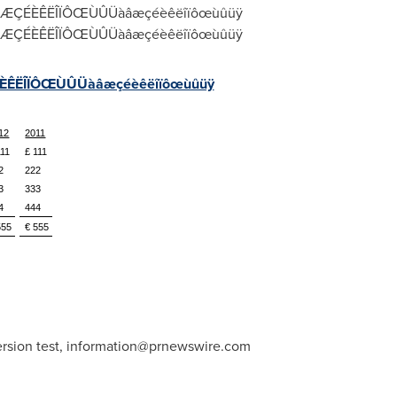
 - ÀÂÆÇÉÈÊËÎÏÔŒÙÛÜàâæçéèêëîïôœùûüÿ
 - ÀÂÆÇÉÈÊËÎÏÔŒÙÛÜàâæçéèêëîïôœùûüÿ
ÆÇÉÈÊËÎÏÔŒÙÛÜàâæçéèêëîïôœùûüÿ
12
2011
111
£ 111
2
222
3
333
4
444
555
€ 555
sion test,
information@prnewswire.com