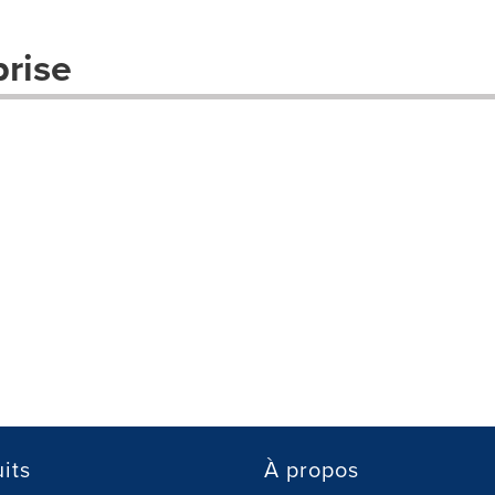
prise
its
À propos