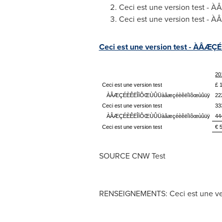
Ceci est une version test
Ceci est une version test
Ceci est une version test - ÀÂ
20
Ceci est une version test
£ 
ÀÂÆÇÉÈÊËÎÏÔŒÙÛÜàâæçéèêëîïôœùûüÿ
22
Ceci est une version test
33
ÀÂÆÇÉÈÊËÎÏÔŒÙÛÜàâæçéèêëîïôœùûüÿ
44
Ceci est une version test
€ 
SOURCE CNW Test
RENSEIGNEMENTS: Ceci est une ver