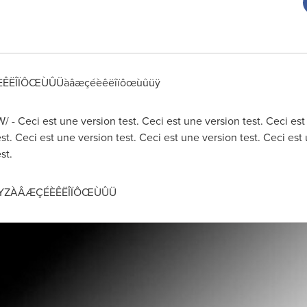
ÆÇÉÈÊËÎÏÔŒÙÛÜàâæçéèêëîïôœùûüÿ
 - Ceci est une version test. Ceci est une version test. Ceci est
est. Ceci est une version test. Ceci est une version test. Ceci est
st.
YZÀÂÆÇÉÈÊËÎÏÔŒÙÛÜ