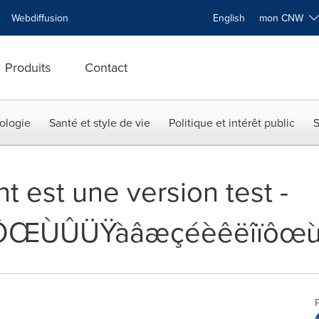
Webdiffusion
English
mon CNW
Produits
Contact
ologie
Santé et style de vie
Politique et intérêt public
S
nt est une version test -
ÔŒÙÛÜŸàâæçéèêëîïôœùû