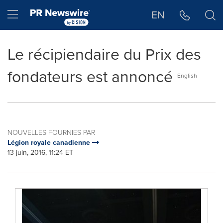
Déclaration d'accessibilité
Sauter la navigation
Hamburger menu
EN
Le récipiendaire du Prix des
fondateurs est annoncé
English
NOUVELLES FOURNIES PAR
Légion royale canadienne
13 juin, 2016, 11:24 ET