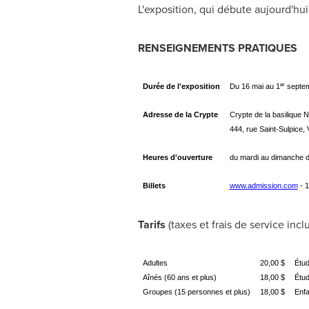
L'exposition, qui débute aujourd'hui
RENSEIGNEMENTS PRATIQUES
er
Durée de l'exposition
Du 16 mai au 1
septem
Adresse de la Crypte
Crypte de la basilique
444, rue Saint-Sulpice
Heures d'ouverture
du mardi au dimanche de
Billets
www.admission.com
- 1
Tarifs
(taxes et frais de service inclu
Adultes
20,00 $
Étud
Aînés (60 ans et plus)
18,00 $
Étud
Groupes (15 personnes et plus)
18,00 $
Enfa