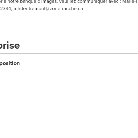
r à notre banque d'images, veuillez communiquer avec : Marie-
-2334,
mhdentremont@zonefranche.ca
prise
position