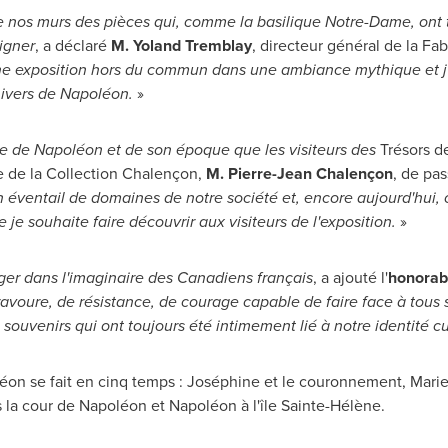
re nos murs des pièces qui, comme la basilique
Notre-Dame, ont
igner
, a déclaré
M. Yoland Tremblay
, directeur général de la Fa
une exposition hors du commun dans une ambiance mythique et j'
nivers de Napoléon.
»
ire de Napoléon et de son époque que les visiteurs des
Trésors d
ire de la Collection Chalençon,
M. Pierre-Jean Chalençon
, de pas
 éventail de domaines de notre société et, encore aujourd'hui, 
je souhaite faire découvrir aux visiteurs de l'exposition.
»
ger dans l'imaginaire des Canadiens français
, a ajouté l'
honorab
oure, de résistance, de courage capable de faire face à tous s
souvenirs qui ont toujours été intimement lié à notre identité cul
on se fait en cinq temps : Joséphine et le couronnement, Marie-
s la cour de Napoléon et Napoléon à l'île Sainte-Hélène.