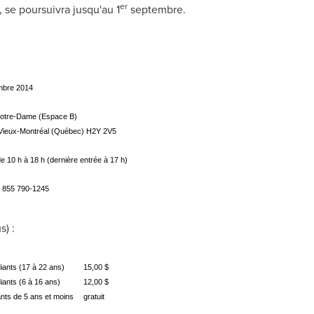
er
, se poursuivra jusqu'au 1
septembre.
bre 2014
 Notre-Dame (Espace B)
, Vieux-Montréal (Québec) H2Y 2V5
 10 h à 18 h (dernière entrée à 17 h)
 855 790-1245
s) :
iants (17 à 22 ans)
15,00 $
iants (6 à 16 ans)
12,00 $
nts de 5 ans et moins
gratuit