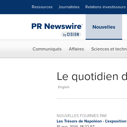
Déclaration d'accessibilité
Sauter la navigation
Ressources
Journalistes
Relations investisseurs
Nouvelles
Communiqués
Affaires
Sciences et techn
Le quotidien 
English
NOUVELLES FOURNIES PAR
Les Trésors de Napoléon - L'expositio
15 mai, 2014, 18:22 ET