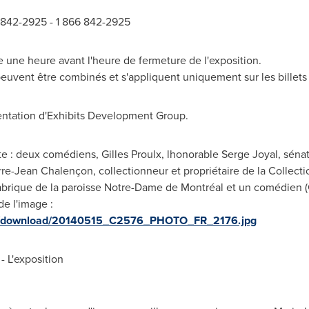
4 842-2925 - 1 866 842-2925
e une heure avant l'heure de fermeture de l'exposition.
uvent être combinés et s'appliquent uniquement sur les billets ad
entation d'Exhibits Development Group.
e : deux comédiens, Gilles Proulx, lhonorable Serge Joyal, séna
re-Jean Chalençon, collectionneur et propriétaire de la Collect
Fabrique de la paroisse Notre-Dame de Montréal et un comédien
de l'image :
ges/download/20140515_C2576_PHOTO_FR_2176.jpg
 L'exposition