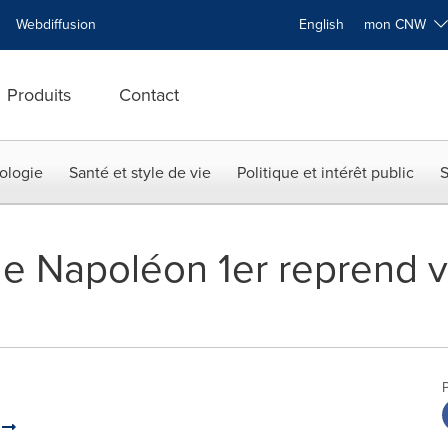
Webdiffusion
English
mon CNW
Produits
Contact
ologie
Santé et style de vie
Politique et intérêt public
S
de Napoléon 1er reprend v
n