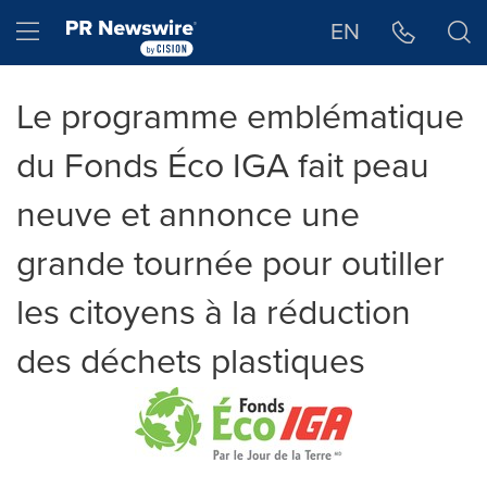
Déclaration d'accessibilité
Sauter la navigation
Hamburger menu
EN
Le programme emblématique
du Fonds Éco IGA fait peau
neuve et annonce une
grande tournée pour outiller
les citoyens à la réduction
des déchets plastiques