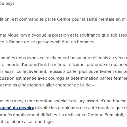
du pays.
ition, est commandité par le Centre pour la santé mentale en mil
mar Mouallem
a évoqué la pression et la souffrance que subissaien
dre à l'image de ce que «devrait être un homme».
s années nous avons collectivement beaucoup réfléchis au vécu 
le monde d'aujourd'hui. La même réflexion, profonde et nuancée,
s aussi, collectivement, réussis à parler plus ouvertement des 
discussion est menée avec courage et détermination par les femm
 et moins d'hésitation à aller chercher de l'aide.»
liotis
a reçu une mention spéciale du jury, assorti d'une bourse
 caché du devoir»
dévoile les problèmes de santé mentale que d
procès émotivement difficiles. La réalisatrice Corinne Seminioff,
 collaboré à ce reportage.