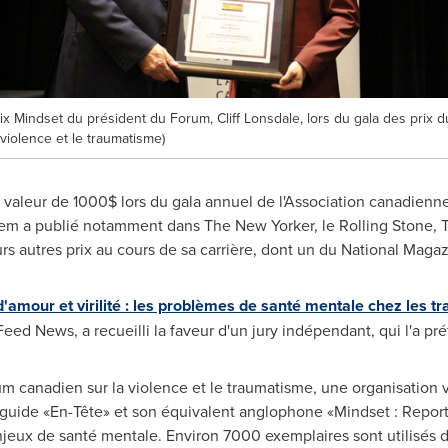
rix Mindset du président du Forum, Cliff Lonsdale, lors du gala des prix
violence et le traumatisme)
 valeur de 1000$ lors du gala annuel de l'Association canadienne 
lem
a publié notamment dans The New Yorker, le Rolling Stone, 
eurs autres prix au cours de sa carrière, dont un du National Mag
'amour et virilité : les problèmes de santé mentale chez les tra
Feed News, a recueilli la faveur d'un jury indépendant, qui l'a préf
rum canadien sur la violence et le traumatisme, une organisation 
 guide «En-Tête» et son équivalent anglophone «Mindset : Repor
 enjeux de santé mentale. Environ 7000 exemplaires sont utilisés d