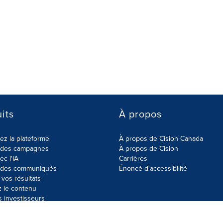
its
À propos
z la plateforme
À propos de Cision Canada
r des campagnes
À propos de Cision
ec l'IA
Carrières
r des communiqués
Énoncé d'accessibilité
vos résultats
z le contenu
s investisseurs