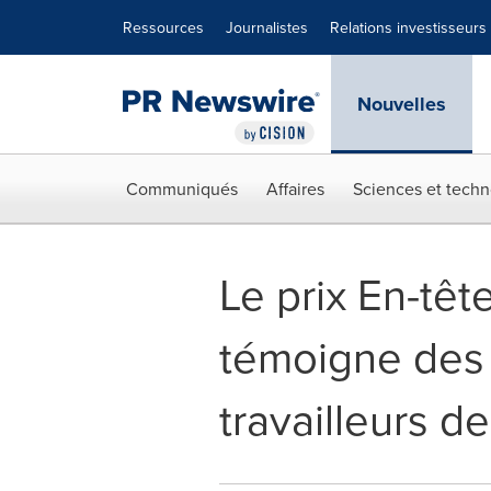
Déclaration d'accessibilité
Sauter la navigation
Ressources
Journalistes
Relations investisseurs
Nouvelles
Communiqués
Affaires
Sciences et techn
Le prix En-têt
témoigne des 
travailleurs de