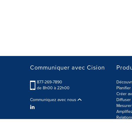
Communiquer avec Cision
Produ
877-269-7890
Découvre
de 8h00 à 22h00
Planifie
Créer av
Communiquez avec nous
Diffuse
Mesurer 
Amplifie
Relation