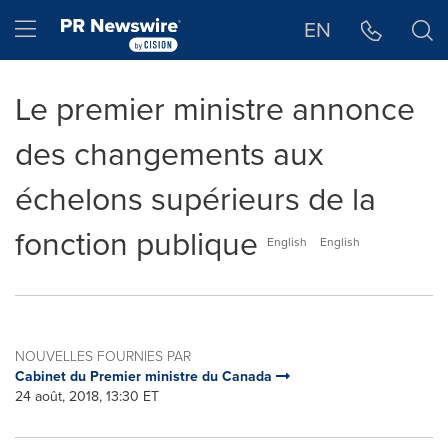
Déclaration d'accessibilité
Sauter la navigation
Hamburger menu
EN
Le premier ministre annonce
des changements aux
échelons supérieurs de la
fonction publique
English
English
NOUVELLES FOURNIES PAR
Cabinet du Premier ministre du Canada
24 août, 2018, 13:30 ET