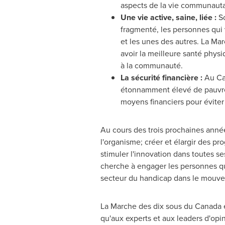
aspects de la vie communautai
Une vie active, saine, liée
:
So
fragmenté, les personnes qui 
et les unes des autres. La Ma
avoir la meilleure santé physi
à la communauté.
La sécurité financière
:
Au
C
étonnamment élevé de pauvre
moyens financiers pour éviter
Au cours des trois prochaines anné
l'organisme; créer et élargir des p
stimuler l'innovation dans toutes se
cherche à engager les personnes qui 
secteur du handicap dans le mouv
La Marche des dix sous du
Canada
e
qu'aux experts et aux leaders d'opi