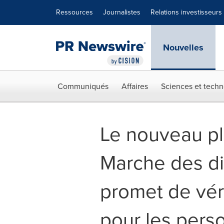
Déclaration d'accessibilité
Sauter la navigation
Ressources
Journalistes
Relations investisseurs
Nouvelles
Communiqués
Affaires
Sciences et techn
Le nouveau pl
Marche des d
promet de vé
pour les pers