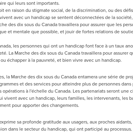
re qui leurs sont importants.
it en raison du stigmate social, de la discrimination, ou des défi
vivent avec un handicap se sentent déconnectées de la société, 
rche des dix sous du
Canada
travaillera pour assurer que les pe
que et mentale que possible, et jouir de fortes relations de sout
anada
, les personnes qui ont un handicap font face à un taux a
té. La Marche des dix sous du
Canada
travaillera pour assurer 
 ou échapper à la pauvreté, et bien vivre avec un handicap.
es, la Marche des dix sous du
Canada
entamera une série de proj
rogrammes et des services pour atteindre plus de personnes dans p
s opérations à l'échelle du
Canada
. Les partenariats seront une c
vivent avec un handicap, leurs familles, les intervenants, les ba
ement pour apporter des changements.
xprime sa profonde gratitude aux usagers, aux proches aidants, 
nion dans le secteur du handicap, qui ont participé au processus