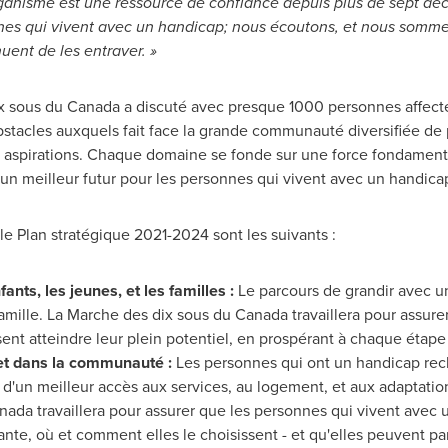
ganisme est une ressource de confiance depuis plus de sept déc
es qui vivent avec un handicap; nous écoutons, et nous somme
nuent de les entraver. »
ix sous du
Canada
a discuté avec presque 1000 personnes affecté
obstacles auxquels fait face la grande communauté diversifiée d
t aspirations. Chaque domaine se fonde sur une force fondament
un meilleur futur pour les personnes qui vivent avec un handica
le Plan stratégique 2021-2024 sont les suivants :
ants, les jeunes, et les familles
:
Le parcours de grandir avec un
 famille. La Marche des dix sous du
Canada
travaillera pour assure
ent atteindre leur plein potentiel, en prospérant à chaque étap
 et dans la communauté
:
Les personnes qui ont un handicap rech
e d'un meilleur accès aux services, au logement, et aux adaptatio
nada
travaillera pour assurer que les personnes qui vivent avec
nte, où et comment elles le choisissent - et qu'elles peuvent pa