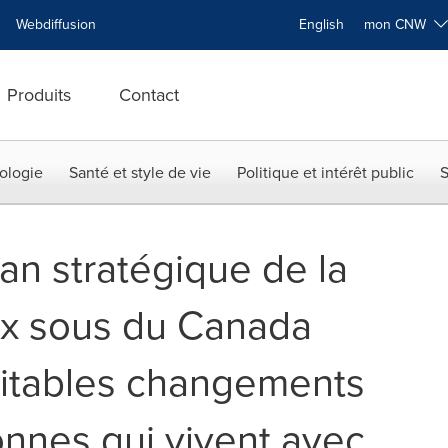
Webdiffusion
English
mon CNW
Produits
Contact
ologie
Santé et style de vie
Politique et intérêt public
S
an stratégique de la
ix sous du Canada
ritables changements
onnes qui vivent avec