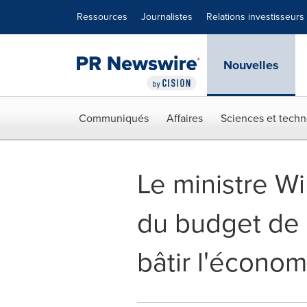
Déclaration d'accessibilité
Sauter la navigation
Ressources
Journalistes
Relations investisseurs
Nouvelles
Communiqués
Affaires
Sciences et techn
Le ministre W
du budget de 
bâtir l'écono