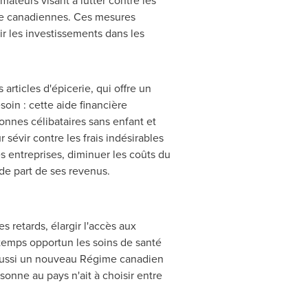
ateurs visant à lutter contre les
vre canadiennes. Ces mesures
ir les investissements dans les
rticles d'épicerie, qui offre un
soin : cette aide financière
onnes célibataires sans enfant et
vir contre les frais indésirables
es entreprises, diminuer les coûts du
de part de ses revenus.
es retards, élargir l'accès aux
n temps opportun les soins de santé
e aussi un nouveau Régime canadien
sonne au pays n'ait à choisir entre