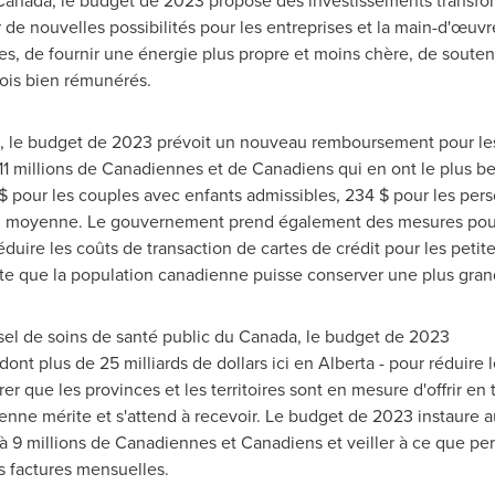
Canada, le budget de 2023 propose des investissements transform
 de nouvelles possibilités pour les entreprises et la main-d'œu
es, de fournir une énergie plus propre et moins chère, de souten
ois bien rémunérés.
e, le budget de 2023 prévoit un nouveau remboursement pour les a
 11 millions de Canadiennes et de Canadiens qui en ont le plus be
 pour les couples avec enfants admissibles, 234 $ pour les pers
 moyenne. Le gouvernement prend également des mesures pour sé
réduire les coûts de transaction de cartes de crédit pour les petit
orte que la population canadienne puisse conserver une plus gran
rsel de soins de santé public du Canada, le budget de 2023
 dont plus de 25 milliards de dollars ici en
Alberta
- pour réduire l
urer que les provinces et les territoires sont en mesure d'offrir e
ienne mérite et s'attend à recevoir. Le budget de 2023 instaur
'à 9 millions de Canadiennes et Canadiens et veiller à ce que per
s factures mensuelles.