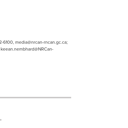
92-6100,
media@nrcan-rncan.gc.ca
;
,
keean.nembhard@NRCan-