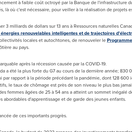
ancement à faible coût octroyé par la Banque de l'infrastructure 
, là où c'est nécessaire, pour veiller à la réalisation de projets e
 3 milliards de dollars sur 13 ans à Ressources naturelles Canada
ergies renouvelables intelligentes et de trajectoires d'électri
ollectivités locales et autochtones, de renouveler le
Programme d
ôtière au pays.
rquable après la récession causée par la COVID-19.
a a été la plus forte du G7 au cours de la dernière année; 830
par rapport à la période précédant la pandémie, dont 128 600 ici
ifs, le taux de chômage est près de son niveau le plus bas jamais
e des femmes âgées de 25 à 54 ans a atteint un sommet inégalé de
 abordables d'apprentissage et de garde des jeunes enfants.
lancée de ces importants progrès.