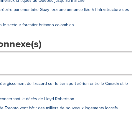
minéraux critiques du Québec jusqu'au marché
ecrétaire parlementaire Guay fera une annonce liée à l'infrastructure des
 le secteur forestier britanno-colombien
onnexe(s)
argissement de l'accord sur le transport aérien entre le Canada et le
 concernant le décès de Lloyd Robertson
e Toronto vont bâtir des milliers de nouveaux logements locatifs