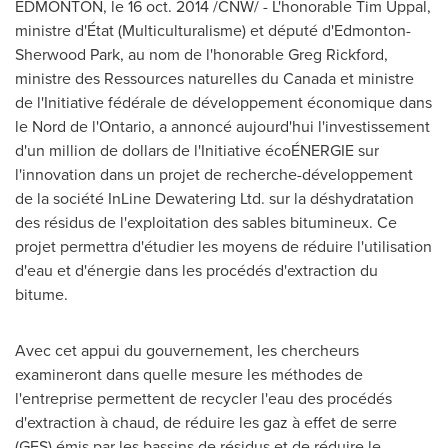
EDMONTON
, le
16 oct. 2014
/CNW/ - L'honorable
Tim Uppal
,
ministre d'État (Multiculturalisme) et député d'
Edmonton
-
Sherwood Park
, au nom de l'honorable
Greg Rickford
,
ministre des Ressources naturelles du
Canada
et ministre
de l'Initiative fédérale de développement économique dans
le
Nord de
l'
Ontario
, a annoncé aujourd'hui l'investissement
d'un million de dollars de l'Initiative écoÉNERGIE sur
l'innovation dans un projet de recherche-développement
de la société InLine Dewatering Ltd. sur la déshydratation
des résidus de l'exploitation des sables bitumineux. Ce
projet permettra d'étudier les moyens de réduire l'utilisation
d'eau et d'énergie dans les procédés d'extraction du
bitume.
Avec cet appui du gouvernement, les chercheurs
examineront dans quelle mesure les méthodes de
l'entreprise permettent de recycler l'eau des procédés
d'extraction à chaud, de réduire les gaz à effet de serre
(GES) émis par les bassins de résidus et de réduire le