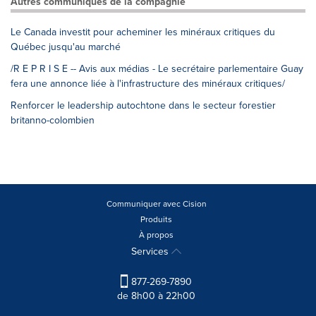
Autres communiqués de la compagnie
Le Canada investit pour acheminer les minéraux critiques du
Québec jusqu'au marché
/R E P R I S E -- Avis aux médias - Le secrétaire parlementaire Guay
fera une annonce liée à l'infrastructure des minéraux critiques/
Renforcer le leadership autochtone dans le secteur forestier
britanno-colombien
Communiquer avec Cision
Produits
À propos
Services
877-269-7890
de 8h00 à 22h00