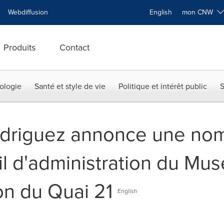
Webdiffusion
English
mon CNW
Produits
Contact
ologie
Santé et style de vie
Politique et intérêt public
S
odriguez annonce une nom
il d'administration du Mu
on du Quai 21
English