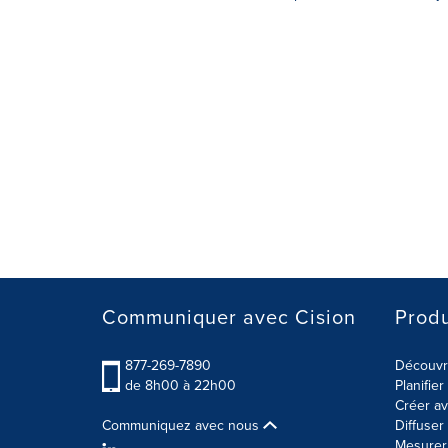
Communiquer avec Cision
Produ
877-269-7890
Découvre
de 8h00 à 22h00
Planifie
Créer av
Communiquez avec nous
Diffuse
Mesurer 