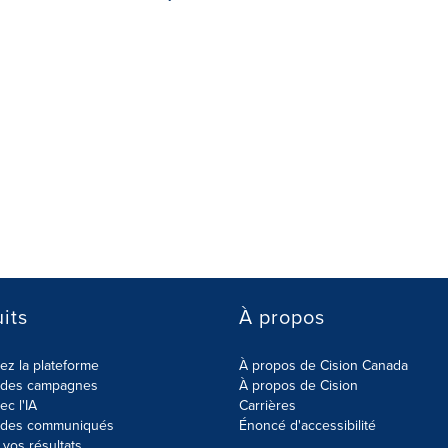
its
À propos
z la plateforme
À propos de Cision Canada
r des campagnes
À propos de Cision
ec l'IA
Carrières
r des communiqués
Énoncé d'accessibilité
vos résultats