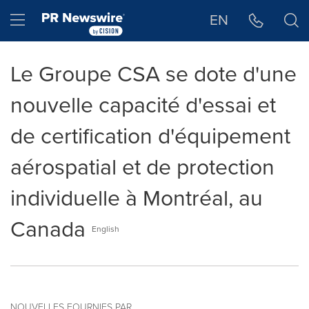
Déclaration d'accessibilité
Sauter la navigation
Hamburger menu
EN
Le Groupe CSA se dote d'une
nouvelle capacité d'essai et
de certification d'équipement
aérospatial et de protection
individuelle à Montréal, au
Canada
English
NOUVELLES FOURNIES PAR