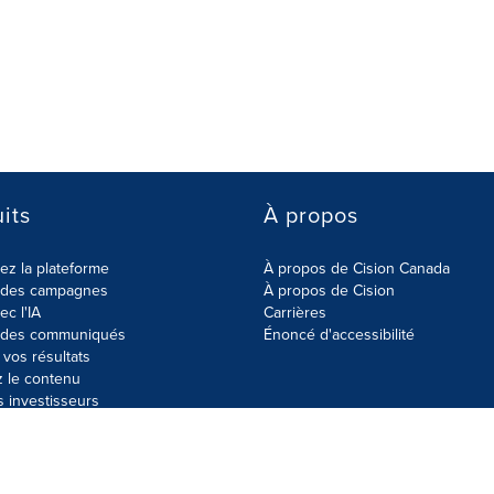
its
À propos
z la plateforme
À propos de Cision Canada
r des campagnes
À propos de Cision
ec l'IA
Carrières
r des communiqués
Énoncé d'accessibilité
vos résultats
z le contenu
s investisseurs