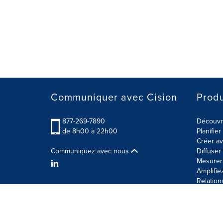
Communiquer avec Cision
Produ
877-269-7890
Découvre
de 8h00 à 22h00
Planifie
Créer av
Communiquez avec nous
Diffuse
Mesurer 
Amplifie
Relation