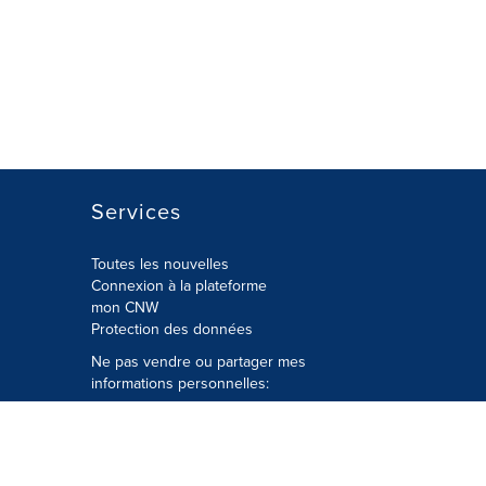
Services
Toutes les nouvelles
Connexion à la plateforme
mon CNW
Protection des données
Ne pas vendre ou partager mes
informations personnelles:
Soumettre à
Privacy@cision.com
Appelez gratuitement notre
département de la protection de la vie
privée: 877-297-8921