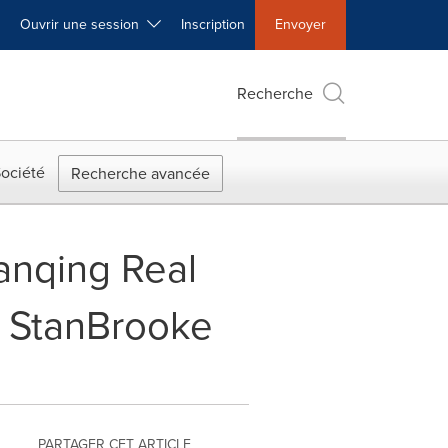
Ouvrir une session
Inscription
Envoyer
Recherche
ociété
Recherche avancée
anqing Real
u StanBrooke
PARTAGER CET ARTICLE