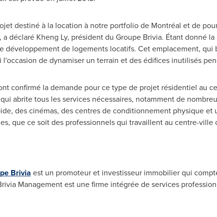
jet destiné à la location à notre portfolio de Montréal et de pou
, a déclaré
Kheng Ly
, président du Groupe Brivia. Étant donné la
r le développement de logements locatifs. Cet emplacement, qui bé
 l'occasion de dynamiser un terrain et des édifices inutilisés pe
 confirmé la demande pour ce type de projet résidentiel au ce
t qui abrite tous les services nécessaires, notamment de nombreux
pide, des cinémas, des centres de conditionnement physique et u
s, que ce soit des professionnels qui travaillent au centre-ville
pe Brivia
est un promoteur et investisseur immobilier qui compt
le Brivia Management est une firme intégrée de services profess