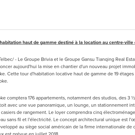
'habitation haut de gamme destiné à la location au centre-ville
lbec/ - Le Groupe Brivia et le Groupe Gansu Tianqing Real Estat
cer aujourd'hui la mise en chantier d'un nouveau projet immob
ke. Cette tour d'habitation locative haut de gamme de 19 étages 
oke
.
ke comptera 176 appartements, notamment des studios, des 3 ½ e
 toit avec une vue panoramique, un lounge, un stationnement inté
s casiers de rangement. Le loyer comprendra cinq électroménagers
au sans fil et l'électricité. Le concept architectural unique est l
éveloppé au siège social américain de la firme internationale d
ux est prévue en juillet 2018.