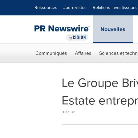
Déclaration d'accessibilité
Sauter la navigation
Ressources
Journalistes
Relations investisseurs
Nouvelles
Communiqués
Affaires
Sciences et techn
Le Groupe Bri
Estate entrep
English