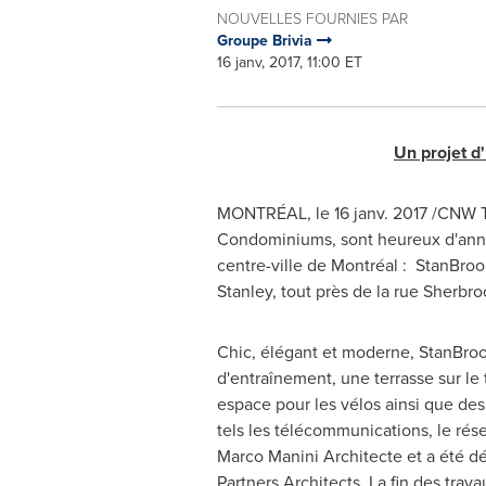
NOUVELLES FOURNIES PAR
Groupe Brivia
16 janv, 2017, 11:00 ET
Un projet d
MONTRÉAL, le 16 janv. 2017 /CNW Te
Condominiums, sont heureux d'annon
centre-ville de Montréal : StanBroo
Stanley, tout près de la rue
Sherbro
Chic, élégant et moderne, StanBroo
d'entraînement, une terrasse sur le
espace pour les vélos ainsi que de
tels les télécommunications, le rése
Marco Manini Architecte et a été d
Partners Architects. La fin des trava