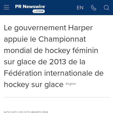
Déclaration d'accessibilité
Sauter la navigation
Hamburger menu
EN
Le gouvernement Harper
appuie le Championnat
mondial de hockey féminin
sur glace de 2013 de la
Fédération internationale de
hockey sur glace
English
NOUVELLES FOURNIES PAR