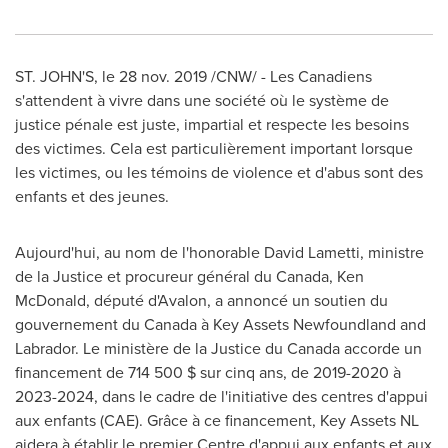
ST. JOHN'S
, le
28 nov. 2019
/CNW/ - Les Canadiens
s'attendent à vivre dans une société où le système de
justice pénale est juste, impartial et respecte les besoins
des victimes. Cela est particulièrement important lorsque
les victimes, ou les témoins de violence et d'abus sont des
enfants et des jeunes.
Aujourd'hui, au nom de l'honorable
David Lametti
, ministre
de la
Justice
et procureur général du
Canada
,
Ken
McDonald
, député d'Avalon, a annoncé un soutien du
gouvernement du
Canada
à Key Assets Newfoundland and
Labrador
. Le ministère de la
Justice
du
Canada
accorde un
financement de 714 500 $ sur cinq ans, de 2019-2020 à
2023-2024, dans le cadre de l'initiative des centres d'appui
aux enfants (CAE). Grâce à ce financement, Key Assets NL
aidera à établir le premier Centre d'appui aux enfants et aux