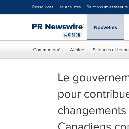
Déclaration d'accessibilité
Sauter la navigation
Ressources
Journalistes
Relations investisseurs
Nouvelles
Communiqués
Affaires
Sciences et techn
Le gouvernem
pour contribu
changements c
Canadiens con