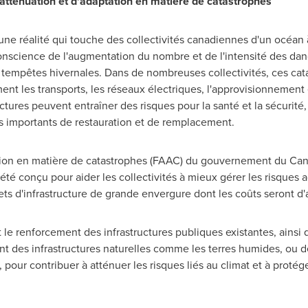
atténuation et d'adaptation en matière de catastrophes
e réalité qui touche des collectivités canadiennes d'un océan à
nscience de l'augmentation du nombre et de l'intensité des da
es tempêtes hivernales. Dans de nombreuses collectivités, ces c
ent les transports, les réseaux électriques, l'approvisionnement 
ures peuvent entraîner des risques pour la santé et la sécurité,
us importants de restauration et de remplacement.
ation en matière de catastrophes (FAAC) du gouvernement du
Can
a été conçu pour aider les collectivités à mieux gérer les risques 
ets d'infrastructure de grande envergure dont les coûts seront d'
 le renforcement des infrastructures publiques existantes, ains
 des infrastructures naturelles comme les terres humides, ou des 
ur contribuer à atténuer les risques liés au climat et à protéger