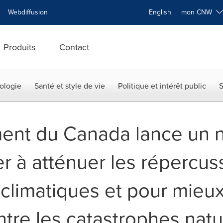
Webdiffusion
English
mon CNW
Produits
Contact
ologie
Santé et style de vie
Politique et intérêt public
S
ent du Canada lance un 
er à atténuer les répercus
limatiques et pour mieux
tre les catastrophes natu