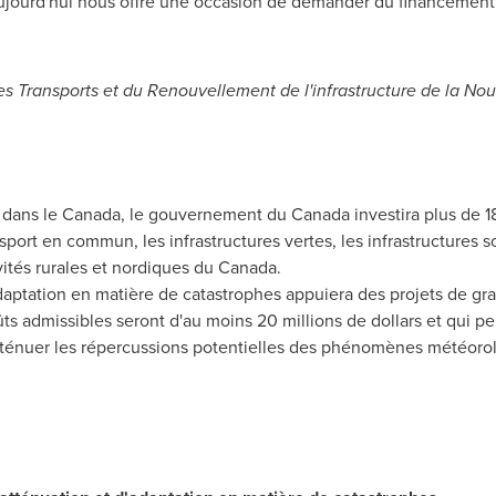
jourd'hui nous offre une occasion de demander du financement 
des Transports et du Renouvellement de l'infrastructure de la No
 dans le
Canada
, le gouvernement du
Canada
investira plus de 18
nsport en commun, les infrastructures vertes, les infrastructures 
ivités rurales et nordiques du
Canada
.
daptation en matière de catastrophes appuiera des projets de gra
ts admissibles seront d'au moins 20 millions de dollars et qui pe
atténuer les répercussions potentielles des phénomènes météoro