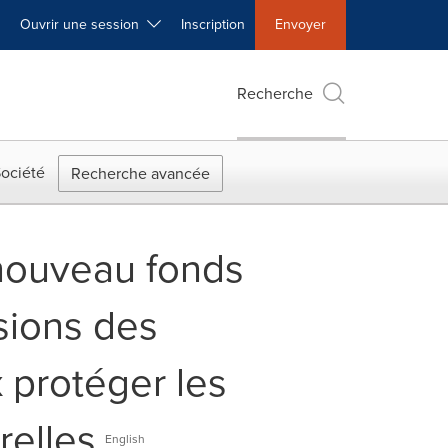
Ouvrir une session
Inscription
Envoyer
Recherche
ociété
Recherche avancée
nouveau fonds
sions des
 protéger les
relles
English