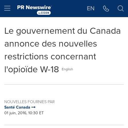
Déclaration d'accessibilité
Sauter la navigation
Hamburger menu
EN
Le gouvernement du Canada
annonce des nouvelles
restrictions concernant
l'opioïde W-18
English
NOUVELLES FOURNIES PAR
Santé Canada
01 juin, 2016, 10:30 ET