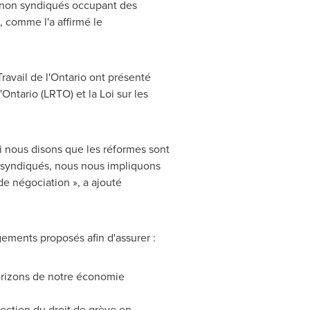
s non syndiqués occupant des
, comme l'a affirmé le
avail de l'
Ontario
ont présenté
'
Ontario
(LRTO) et la Loi sur les
 nous disons que les réformes sont
es syndiqués, nous nous impliquons
de négociation », a ajouté
gements proposés afin d'assurer :
orizons de notre économie
tection du droit de grève en