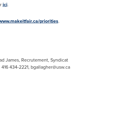
er
ici
.
www.makeitfair.ca/priorities
.
rad James, Recrutement, Syndicat
, 416 434-2221,
bgallagher@usw.ca