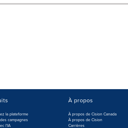
its
À propos
z la plateforme
À propos de Cision Canada
r des campagnes
À propos de Cision
ec l'IA
Carrières