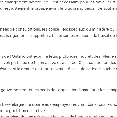
 de changement novateur qui est nécessaire pour les travailleur
qui est justement le groupe ayant le plus grand besoin de soutien
ées de consultations, les conseillers spéciaux du ministère du Tr
changements à apporter à la Loi sur les relations de travail de l
s de l'
Ontario
ont exprimé leurs profondes inquiétudes. Même si
avoir participé de façon active et éclairée. C'est ce que font l
ultat si la grande entreprise avait été la seule assise à la table 
 gouvernement et les partis de l'opposition à améliorer les chan
a base élargie qui donne aux employés œuvrant dans tous les h
e négociation collective;
e pour résoudre les grèves ou lockouts de longue durée et la pro