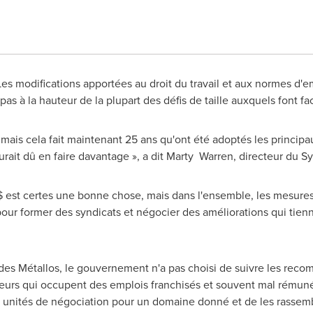
 Les modifications apportées au droit du travail et aux normes d'
as à la hauteur de la plupart des défis de taille auxquels font fac
 mais cela fait maintenant 25 ans qu'ont été adoptés les principa
rait dû en faire davantage », a dit Marty Warren, directeur du Sy
$ est certes une bonne chose, mais dans l'ensemble, les mesure
ur former des syndicats et négocier des améliorations qui tien
des Métallos, le gouvernement n'a pas choisi de suivre les reco
illeurs qui occupent des emplois franchisés et souvent mal rému
urs unités de négociation pour un domaine donné et de les rassem