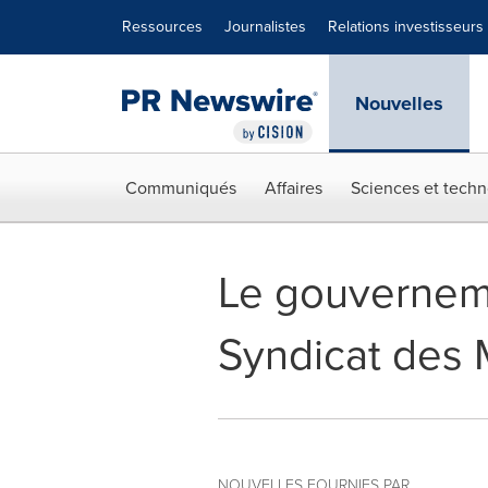
Déclaration d'accessibilité
Sauter la navigation
Ressources
Journalistes
Relations investisseurs
Nouvelles
Communiqués
Affaires
Sciences et techn
Le gouvernemen
Syndicat des 
NOUVELLES FOURNIES PAR