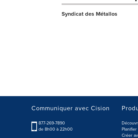
Syndicat des Métallos
Communiquer avec Cision
Produ
877-269-7890
Découvre
de 8h00 à 22h00
Planifie
Créer av