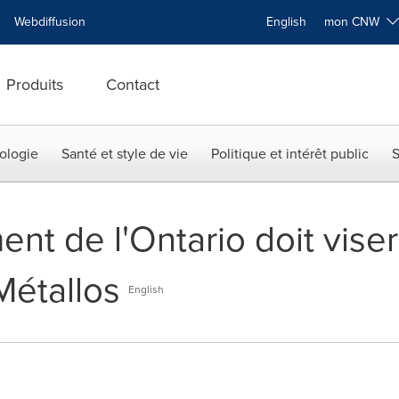
Webdiffusion
English
mon CNW
Produits
Contact
ologie
Santé et style de vie
Politique et intérêt public
S
t de l'Ontario doit viser 
Métallos
English