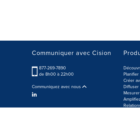
Communiquer avec Cision
Produ
877-269-7890
Découvre
de 8h00 à 22h00
Planifie
Créer av
Communiquez avec nous
Diffuse
Mesurer 
Amplifie
Relation