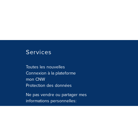
Services
Toutes les nouvelles
Connexion à la plateforme
mon CNW
Protection des données
Ne pas vendre ou partager mes
informations personnelles:
Soumettre à
Privacy@cision.com
Appelez gratuitement notre
département de la protection de la vie
privée: 877-297-8921