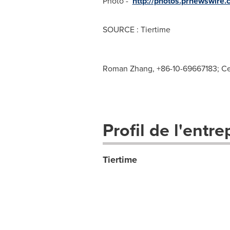
Photo -
http://photos.prnewswir
SOURCE : Tiertime
Roman Zhang, +86-10-69667183; Cec
Profil de l'entre
Tiertime