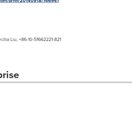
e.com/prnh/20140918/146941
ilia Liu, +86-10-51662221-821
prise