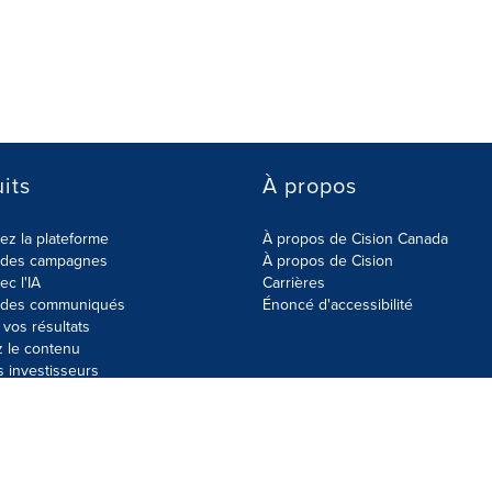
its
À propos
z la plateforme
À propos de Cision Canada
r des campagnes
À propos de Cision
ec l'IA
Carrières
r des communiqués
Énoncé d'accessibilité
vos résultats
z le contenu
s investisseurs