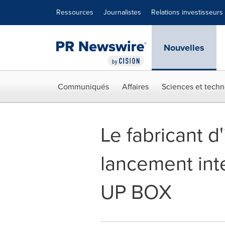
Déclaration d'accessibilité
Sauter la navigation
Ressources
Journalistes
Relations investisseurs
Nouvelles
Communiqués
Affaires
Sciences et techn
Le fabricant 
lancement int
UP BOX