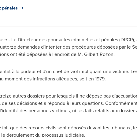
et pénales
/ - Le Directeur des poursuites criminelles et pénales (DPCP), 
quatorze demandes d'intenter des procédures déposées par le Ser
ons ont été déposées à l'endroit de M. Gilbert Rozon.
entat à la pudeur et d'un chef de viol impliquant une victime. L
u moment des infractions alléguées, soit en 1979.
x treize autres dossiers pour lesquels il ne dépose pas d'accusat
ifs de ses décisions et a répondu à leurs questions. Conformémen
'identité des personnes victimes, ni les faits relatifs aux dossiers
le fait que des recours civils sont déposés devant les tribunaux
 le déroulement du processus judiciaire.