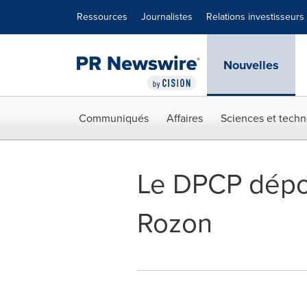
Déclaration d'accessibilité
Sauter la navigation
Ressources
Journalistes
Relations investisseurs
Nouvelles
Communiqués
Affaires
Sciences et techn
Le DPCP dépos
Rozon