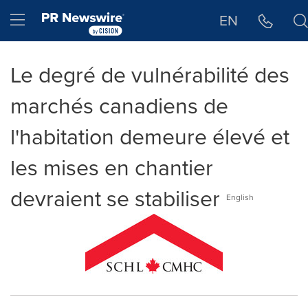
Déclaration d'accessibilité
Sauter la navigation
Hamburger menu
EN
Le degré de vulnérabilité des
marchés canadiens de
l'habitation demeure élevé et
les mises en chantier
devraient se stabiliser
English