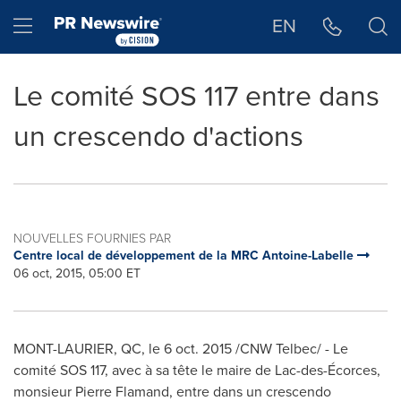
Déclaration d'accessibilité
Sauter la navigation
Hamburger menu
EN
Le comité SOS 117 entre dans
un crescendo d'actions
NOUVELLES FOURNIES PAR
Centre local de développement de la MRC Antoine-Labelle
06 oct, 2015, 05:00 ET
MONT-LAURIER, QC
, le
6 oct. 2015
/CNW Telbec/ - Le
comité SOS 117, avec à sa tête le maire de Lac-des-Écorces,
monsieur
Pierre Flamand
, entre dans un crescendo