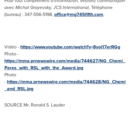
Pour tout complément d'information, veuillez communiquer
avec
Michal Grayevsky
, JCS International,
Téléphone
(bureau) : 347-556-5198,
office@mg745fifth.com
.
Vidéo -
https://www.youtube.com/watch?v=8yoi17erRGg
Photo -
https://mma.prnewswire.com/media/744627/NG_Chemi_
Peres_with_RSL_with_the_Award.jpg
Photo
-
https://mma.prnewswire.com/media/744628/NG_Chemi
_and_RSL.jpg
SOURCE Mr.
Ronald S. Lauder