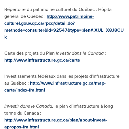
Répertoire du patrimoine culturel du Québec : Hôpital
général de Québec :
http://www.patrimoine-
culturel.gouv.qc.ca/rpcq/detail.do?
methode=consulter&id=92547&type=bien#.XUL_X8J8CU
k
Carte des projets du Plan
Investir dans le
Canada
:
http://www.infrastructure.gc.ca/carte
Investissements fédéraux dans les projets d'infrastructure
au Québec :
http://www.infrastructure.gc.ca/map-
carte/index-fra.html
Investir dans le
Canada
,
le plan d'infrastructure à long
terme du
Canada
:
http://www.infrastructure.gc.ca/plan/about-invest-
apropos-fra.html