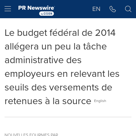
Déclaration d'accessibilité
Sauter la navigation
Hamburger menu
EN
Le budget fédéral de 2014
allégera un peu la tâche
administrative des
employeurs en relevant les
seuils des versements de
retenues à la source
English
NOUVELLES FOURNIES PAR