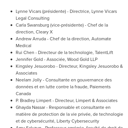
Lynne Vicars
(présidente) - Directrice, Lynne Vicars
Legal Consulting
Carla Swansburg
(vice-présidente) - Chef de la
direction, Cleary X
Andrew Arruda
- Chef de la direction, Automate
Medical
Rui Chen
- Directeur de la technologie, TalentLift
Jennifer Gold
- Associée, Wood Gold LLP
Kingsley Jesuorobo
- Directeur,
Kingsley Jesuorobo
&
Associates
Neelam Jolly
- Consultante en gouvernance des
données et en lutte contre la fraude, Paiements
Canada
P.
Bradley Limpert
- Directeur, Limpert & Associates
Ghayda Nassar
- Responsable et consultante en
matière de protection de la vie privée, de technologie
et de cybersécurité, Liberty Cybersecurity
Amy Salyzyn
- Professeur agrégée, faculté de droit de