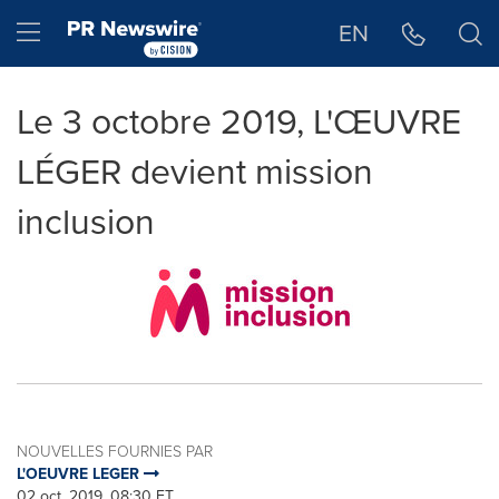
Déclaration d'accessibilité
Sauter la navigation
Hamburger menu
EN
Le 3 octobre 2019, L'ŒUVRE
LÉGER devient mission
inclusion
NOUVELLES FOURNIES PAR
L'OEUVRE LEGER
02 oct, 2019, 08:30 ET