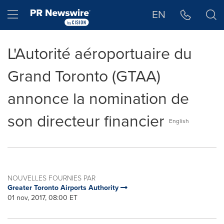
Déclaration d'accessibilité
Sauter la navigation
Hamburger menu
EN
L'Autorité aéroportuaire du
Grand Toronto (GTAA)
annonce la nomination de
son directeur financier
English
NOUVELLES FOURNIES PAR
Greater Toronto Airports Authority
01 nov, 2017, 08:00 ET