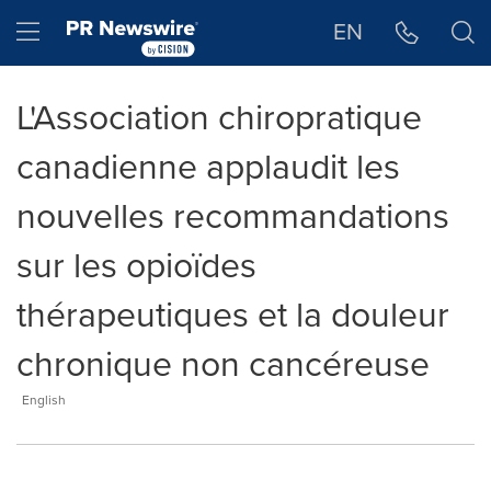
Déclaration d'accessibilité
Sauter la navigation
Hamburger menu
EN
L'Association chiropratique
canadienne applaudit les
nouvelles recommandations
sur les opioïdes
thérapeutiques et la douleur
chronique non cancéreuse
English