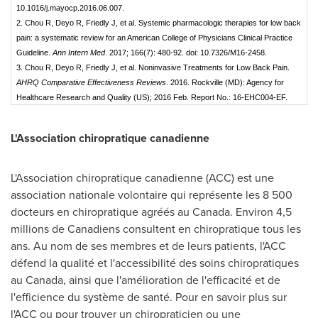
10.1016/j.mayocp.2016.06.007.
2. Chou R, Deyo R, Friedly J, et al. Systemic pharmacologic therapies for low back
pain: a systematic review for an American College of Physicians Clinical Practice
Guideline.
Ann Intern Med
. 2017; 166(7): 480-92. doi: 10.7326/M16-2458.
3. Chou R, Deyo R, Friedly J, et al. Noninvasive Treatments for Low Back Pain.
AHRQ Comparative Effectiveness Reviews
. 2016. Rockville (MD): Agency for
Healthcare Research and Quality (US); 2016 Feb. Report No.: 16-EHC004-EF.
L'Association chiropratique canadienne
L'Association chiropratique canadienne (ACC) est une
association nationale volontaire qui représente les 8 500
docteurs en chiropratique agréés au
Canada
. Environ 4,5
millions de Canadiens consultent en chiropratique tous les
ans. Au nom de ses membres et de leurs patients, l'ACC
défend la qualité et l'accessibilité des soins chiropratiques
au
Canada
, ainsi que l'amélioration de l'efficacité et de
l'efficience du système de santé. Pour en savoir plus sur
l'ACC ou pour trouver un chiropraticien ou une