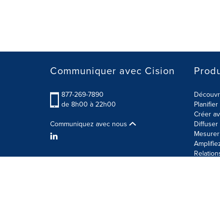
Communiquer avec Cision
Produ
877-269-7890
Découvre
de 8h00 à 22h00
Planifie
Créer av
Communiquez avec nous
Diffuse
Mesurer 
Amplifie
Relation
Modalités d'utilisation
Politique sur la sécurité des 