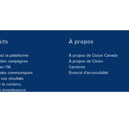
its
À propos
z la plateforme
À propos de Cision Canada
r des campagnes
À propos de Cision
ec l'IA
Carrières
r des communiqués
Énoncé d'accessibilité
vos résultats
z le contenu
s investisseurs
données
Plan du site
Paramètres de cookies
Énoncé d'accessibilit