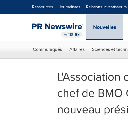
Déclaration d'accessibilité
Sauter la navigation
Ressources
Journalistes
Relations investisseurs
Nouvelles
Communiqués
Affaires
Sciences et techn
L'Association
chef de BMO G
nouveau prési