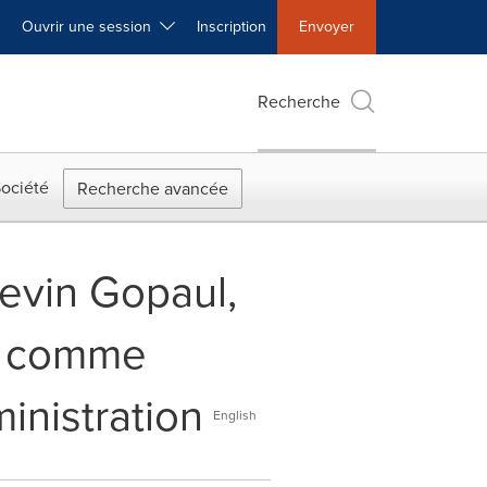
Ouvrir une session
Inscription
Envoyer
Recherche
ociété
Recherche avancée
Kevin Gopaul,
s, comme
inistration
English