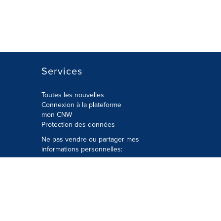
Services
Toutes les nouvelles
Connexion à la plateforme
mon CNW
Protection des données
Ne pas vendre ou partager mes
informations personnelles:
Soumettre à
Privacy@cision.com
Appelez gratuitement notre
département de la protection de la vie
privée: 877-297-8921
é
© Groupe CNW Ltée 2026 Tous droits