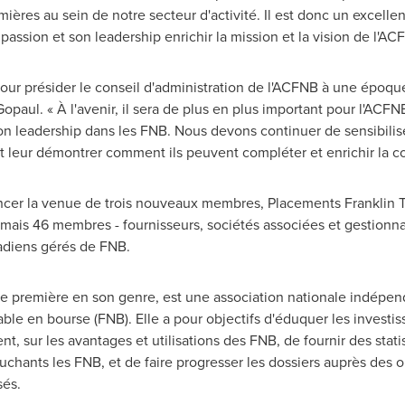
mières au sein de notre secteur d'activité. Il est donc un excelle
passion et son leadership enrichir la mission et la vision de l'AC
 pour présider le conseil d'administration de l'ACFNB à une époqu
 Gopaul. « À l'avenir, il sera de plus en plus important pour l'A
on leadership dans les FNB. Nous devons continuer de sensibilis
t leur démontrer comment ils peuvent compléter et enrichir la con
ncer la venue de trois nouveaux membres, Placements Franklin 
ais 46 membres - fournisseurs, sociétés associées et gestionnai
nadiens gérés de FNB.
ne première en son genre, est une association nationale indépen
e en bourse (FNB). Elle a pour objectifs d'éduquer les investisse
t, sur les avantages et utilisations des FNB, de fournir des statis
chants les FNB, et de faire progresser les dossiers auprès des 
sés.