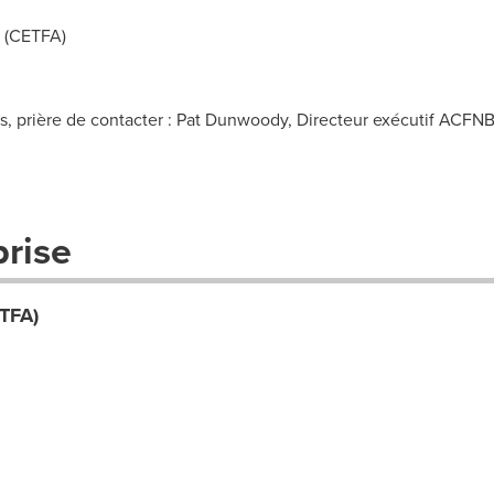
 (CETFA)
les, prière de contacter : Pat Dunwoody, Directeur exécutif A
prise
TFA)