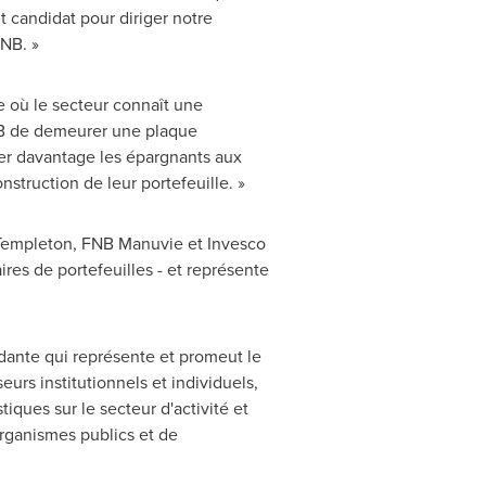
nt candidat pour diriger notre
FNB. »
e où le secteur connaît une
CFNB de demeurer une plaque
er davantage les épargnants aux
struction de leur portefeuille. »
Templeton, FNB Manuvie et Invesco
res de portefeuilles - et représente
dante qui représente et promeut le
urs institutionnels et individuels,
tiques sur le secteur d'activité et
organismes publics et de