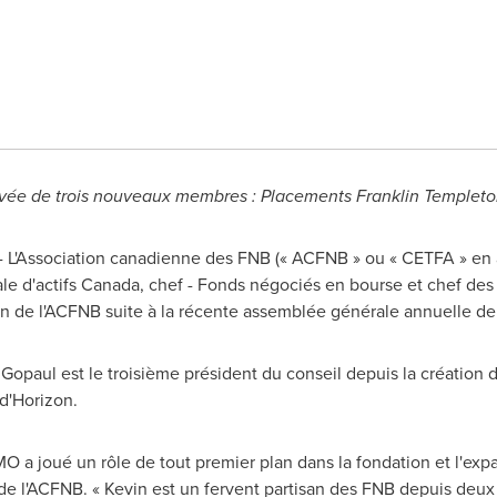
rivée de trois nouveaux membres : Placements Franklin Temple
- L'Association canadienne des FNB (« ACFNB » ou « CETFA » en
le d'actifs
Canada
, chef - Fonds négociés en bourse et chef de
on de l'ACFNB suite à la récente assemblée générale annuelle de
opaul est le troisième président du conseil depuis la création d
d'Horizon.
a joué un rôle de tout premier plan dans la fondation et l'expan
e de l'ACFNB. « Kevin est un fervent partisan des FNB depuis de