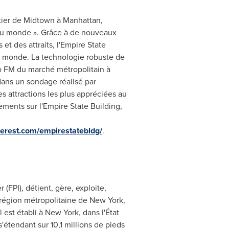
rtier de Midtown à
Manhattan
,
e du monde ». Grâce à de nouveaux
et des attraits, l'Empire State
de monde. La technologie robuste de
dio FM du marché métropolitain à
dans un sondage réalisé par
es attractions les plus appréciées au
ments sur l'Empire State Building,
erest.com/empirestatebldg/
.
(FPI), détient, gère, exploite,
 région métropolitaine de
New York
,
 est établi à
New York
, dans l'État
tendant sur 10,1 millions de pieds