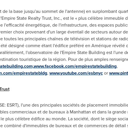
ant de la base jusqu'au sommet de l'antenne) en surplombant qua
 l'Empire State Realty Trust, Inc., est le « plus célèbre immeubl
l'efficacité énergétique, de l'infrastructure, des espaces publics 
 premier choix provenant d'un large éventail de secteurs autour 
te toutes les principales chaînes de télévision et stations de ra
 a été désigné comme étant l'édifice préféré en Amérique révélé 
arallèlement, l'observatoire de l'Empire State Building est l'une d
tination touristique de la région. Pour de plus amples renseigne
tebuilding.com,
www.facebook.com/empirestatebuilding
,
m.com/empirestatebldg
,
www.youtube.com/esbnyc
or
www.pint
Trust
YSE: ESRT), l'une des principales sociétés de placement immobilier 
ubles commerciaux et de bureaux à
Manhattan
et dans la grande
e plus célèbre édifice au monde. La société, dont le siège social
e combiné d'immeubles de bureaux et de commerces de détail s'é