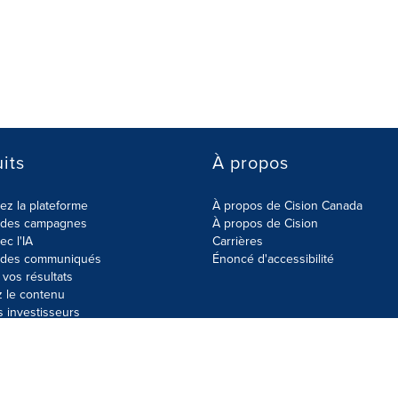
its
À propos
z la plateforme
À propos de Cision Canada
r des campagnes
À propos de Cision
ec l'IA
Carrières
r des communiqués
Énoncé d'accessibilité
vos résultats
z le contenu
s investisseurs