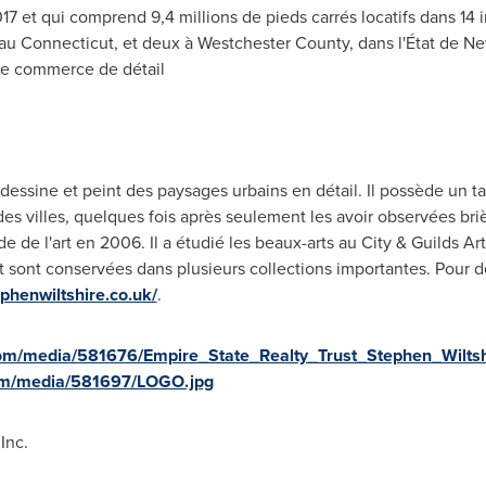
17 et
qui comprend 9,4 millions de pieds carrés locatifs dans 14
 au
Connecticut
, et deux à
Westchester County
, dans l'État de
Ne
 de commerce de détail
 dessine et peint des paysages urbains en détail. Il possède un ta
 des villes, quelques fois après seulement les avoir observées bri
 de l'art en 2006. Il a étudié les beaux-arts au City & Guilds A
t sont conservées dans plusieurs collections importantes. Pour 
phenwiltshire.co.uk/
.
om/media/581676/Empire_State_Realty_Trust_Stephen_Wiltsh
om/media/581697/LOGO.jpg
Inc.