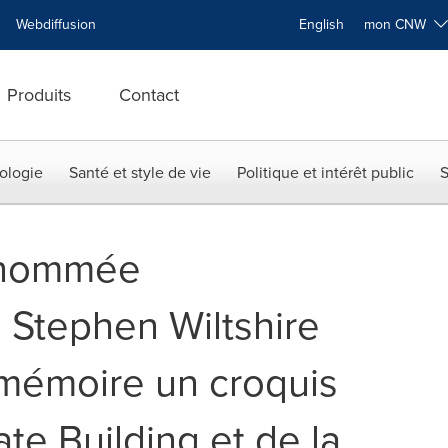
Webdiffusion
English
mon CNW
Produits
Contact
ologie
Santé et style de vie
Politique et intérêt public
S
renommée
, Stephen Wiltshire
mémoire un croquis
ate Building et de la