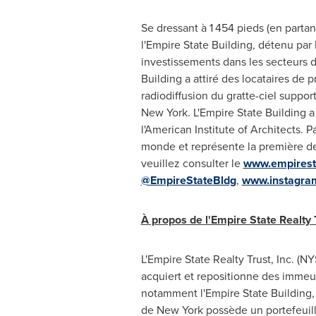
Se dressant à 1 454 pieds (en part
l'Empire State Building, détenu par
investissements dans les secteurs de 
Building a attiré des locataires de
radiodiffusion du gratte-ciel suppor
New York
. L'Empire State Building
l'American Institute of Architects. P
monde et représente la première des
veuillez consulter le
www.empiresta
@EmpireStateBldg
,
www.instagra
À propos de l'Empire State Realty 
L'Empire State Realty Trust, Inc. (N
acquiert et repositionne des imme
notamment l'Empire State Building, l
de
New York
possède un portefeuill