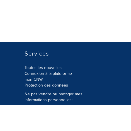
Services
Toutes les nouvelles
Connexion à la plateforme
mon CNW
Protection des données
Ne pas vendre ou partager mes
informations personnelles:
Soumettre à
Privacy@cision.com
Appelez gratuitement notre
département de la protection de la vie
privée: 877-297-8921