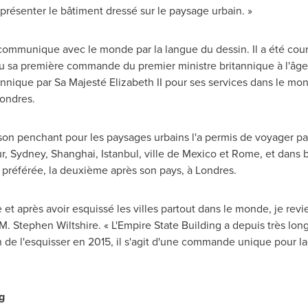
présenter le bâtiment dressé sur le paysage urbain. »
e communique avec le monde par la langue du dessin. Il a été co
eçu sa première commande du premier ministre britannique à l'âg
nique par Sa Majesté Elizabeth II pour ses services dans le monde 
ondres.
 son penchant pour les paysages urbains l'a permis de voyager pa
ur,
Sydney
,
Shanghai
,
Istanbul
, ville de
Mexico
et
Rome
, et dans 
préférée, la deuxième après son pays, à Londres.
et après avoir esquissé les villes partout dans le monde, je revi
é M. Stephen Wiltshire. « L'Empire State Building a depuis très l
n de l'esquisser en 2015, il s'agit d'une commande unique pour la
g