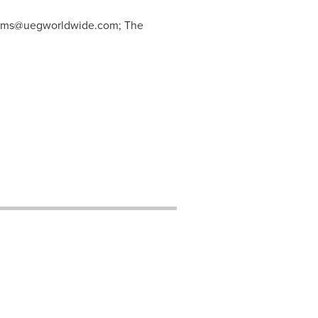
mms@uegworldwide.com
; The