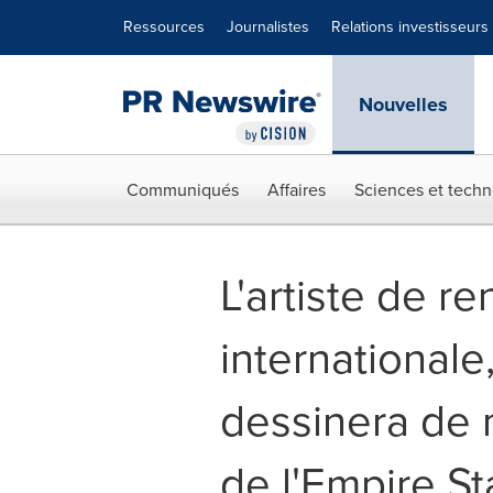
Déclaration d'accessibilité
Sauter la navigation
Ressources
Journalistes
Relations investisseurs
Nouvelles
Communiqués
Affaires
Sciences et techn
L'artiste de 
internationale
dessinera de 
de l'Empire St