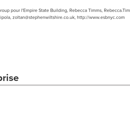
oup pour l'Empire State Building, Rebecca Timms,
Rebecca.Ti
zipola,
zoltan@stephenwiltshire.co.uk
, http://www.esbnyc.com
prise