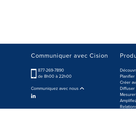
Communiquer avec Cision
Produ
877-269-7890
Découvre
de 8h00 à 22h00
Planifie
Créer av
Communiquez avec nous
Diffuse
Mesurer 
Amplifie
Relation