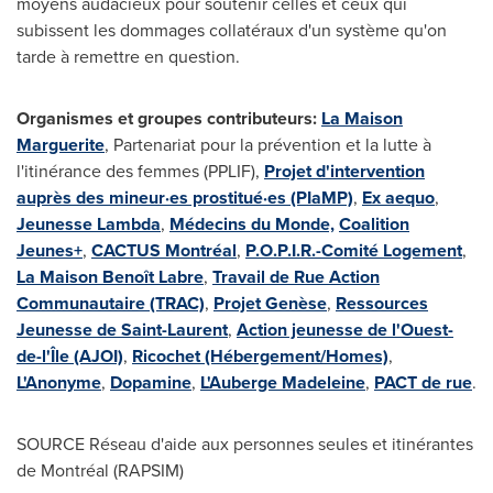
moyens audacieux pour soutenir celles et ceux qui
subissent les dommages collatéraux d'un système qu'on
tarde à remettre en question.
Organismes et groupes contributeurs:
La Maison
Marguerite
, Partenariat pour la prévention et la lutte à
l'itinérance des femmes (PPLIF),
Projet d'intervention
auprès des mineur·es prostitué·es (PIaMP)
,
Ex aequo
,
Jeunesse Lambda
,
Médecins du Monde,
Coalition
Jeunes+
,
CACTUS Montréal
,
P.O.P.I.R.-Comité Logement
,
La Maison Benoît Labre
,
Travail de Rue Action
Communautaire (TRAC)
,
Projet Genèse
,
Ressources
Jeunesse de
Saint-Laurent
,
Action jeunesse de l'Ouest-
de-l'Île (AJOI)
,
Ricochet (Hébergement/Homes)
,
L'Anonyme
,
Dopamine
,
L'Auberge Madeleine
,
PACT de rue
.
SOURCE Réseau d'aide aux personnes seules et itinérantes
de Montréal (RAPSIM)