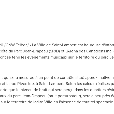
20
/CNW Telbec/ - La Ville de
Saint-Lambert
est heureuse d'inform
ciété du
Parc Jean-Drapeau
(SPJD) et L'Aréna des Canadiens inc. (
ont se tenir les évènements musicaux sur le territoire du parc J
uit qui sera mesurée à un point de contrôle situé approximative
 et la rue
Riverside
, à
Saint-Lambert
. Selon les calculs réalisés p
 sorte que le niveau de bruit qui sera perçu dans les quartiers rés
 du parc Jean-Drapeau (bruit perturbateur), sera à peu près équ
 le territoire de ladite Ville en l'absence de tout tel spectacle 