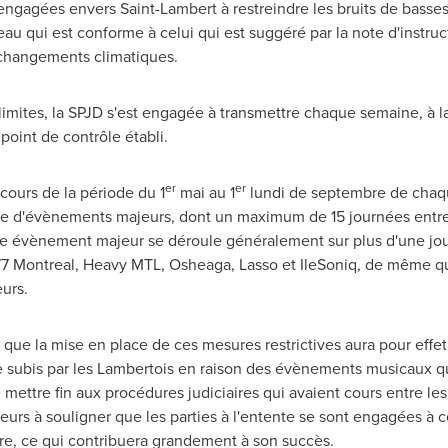
t engagées envers
Saint-Lambert
à restreindre les bruits de basse
 qui est conforme à celui qui est suggéré par la note d'instruc
 changements climatiques.
 limites, la SPJD s'est engagée à transmettre chaque semaine, à l
point de contrôle établi.
er
er
cours de la période du 1
mai au 1
lundi de septembre de chaque
ue d'évènements majeurs, dont un maximum de 15 journées entre 
que évènement majeur se déroule généralement sur plus d'une j
77 Montreal, Heavy MTL, Osheaga, Lasso et IleSoniq, de même q
urs.
que la mise en place de ces mesures restrictives aura pour effe
 subis par les Lambertois en raison des évènements musicaux qu
 mettre fin aux procédures judiciaires qui avaient cours entre les
lleurs à souligner que les parties à l'entente se sont engagées à 
ère, ce qui contribuera grandement à son succès.