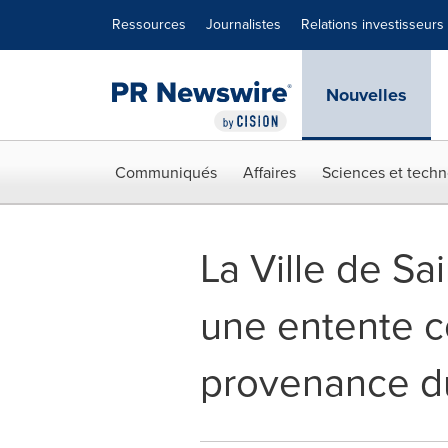
Déclaration d'accessibilité
Sauter la navigation
Ressources
Journalistes
Relations investisseurs
Nouvelles
Communiqués
Affaires
Sciences et techn
La Ville de Sa
une entente c
provenance d