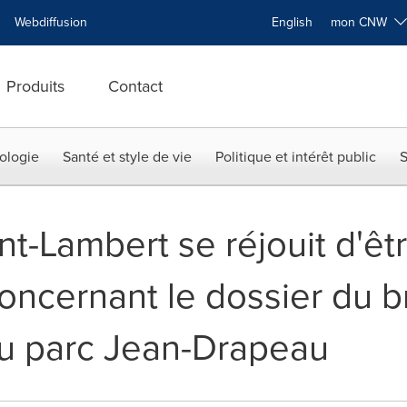
Webdiffusion
English
mon CNW
Produits
Contact
ologie
Santé et style de vie
Politique et intérêt public
S
int-Lambert se réjouit d'ê
oncernant le dossier du br
u parc Jean-Drapeau