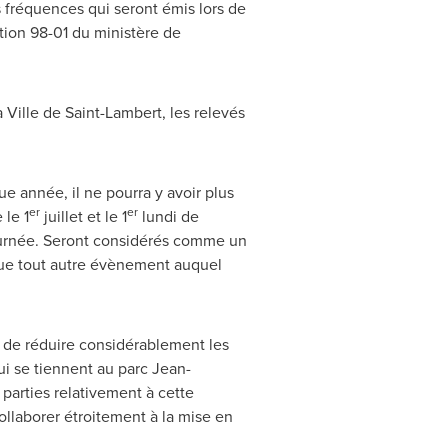
s fréquences qui seront émis lors de
tion 98-01 du ministère de
a
Ville de Saint-Lambert
, les relevés
 année, il ne pourra y avoir plus
er
er
le 1
juillet et le 1
lundi de
ournée. Seront considérés comme un
ue tout autre évènement auquel
t de réduire considérablement les
i se tiennent au parc Jean-
 parties relativement à cette
collaborer étroitement à la mise en