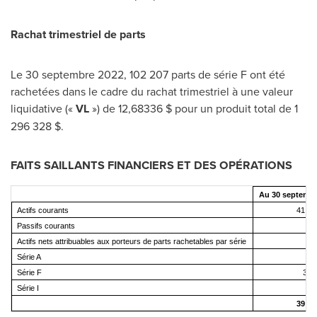
Rachat trimestriel de parts
Le 30 septembre 2022, 102 207 parts de série F ont été
rachetées dans le cadre du rachat trimestriel à une valeur
liquidative («
VL
») de 12,68336 $ pour un produit total de 1
296 328 $.
FAITS SAILLANTS FINANCIERS ET DES OPÉRATIONS
Au 30 septembr
Actifs courants
41 45
Passifs courants
1 
Actifs nets attribuables aux porteurs de parts rachetables par série
Série A
Série F
39 
Série I
39 59