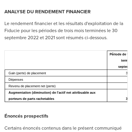
ANALYSE DU RENDEMENT FINANCIER
Le rendement financier et les résultats d'exploitation de la
Fiducie pour les périodes de trois mois terminées le 30
septembre
2022 et
2021 sont résumés ci-dessous.
Période de tro
terminé
septemb
Gain (perte) de placement
3 85
Dépenses
(1
Revenu de placement net (perte)
3 
Augmentation (diminution) de l'actif net attribuable aux
porteurs de parts rachetables
3 66
Énoncés prospectifs
Certains énoncés contenus dans le présent communiqué