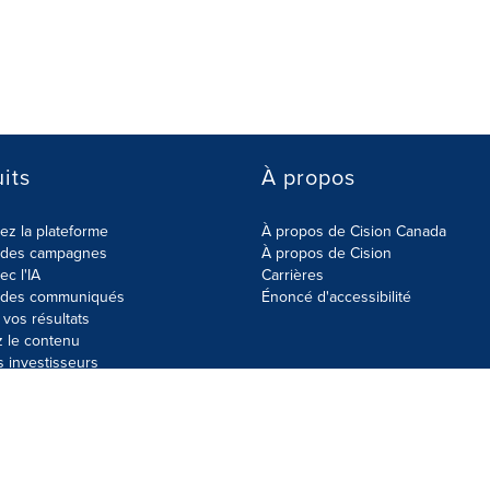
its
À propos
z la plateforme
À propos de Cision Canada
r des campagnes
À propos de Cision
ec l'IA
Carrières
r des communiqués
Énoncé d'accessibilité
vos résultats
z le contenu
s investisseurs