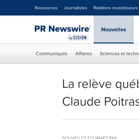
Déclaration d'accessibilité
Sauter la navigation
Ressources
Journalistes
Relations investisseurs
Nouvelles
Communiqués
Affaires
Sciences et techn
La relève qué
Claude Poitras
NOUVELLES FOURNIES PAR