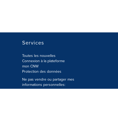
Services
Toutes les nouvelles
Connexion à la plateforme
mon CNW
Protection des données
Ne pas vendre ou partager mes
informations personnelles:
Soumettre à
Privacy@cision.com
Appelez gratuitement notre
département de la protection de la vie
privée: 877-297-8921