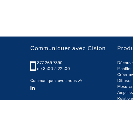
Communiquer avec Cision
Produ
877-269-7890
Découvre
de 8h00 à 22h00
Planifie
Créer av
Communiquez avec nous
Diffuse
Mesurer 
Amplifie
Relation